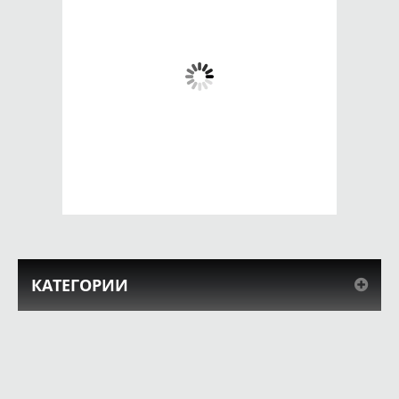
Чехол для iPhone 5 /
Чехол для iPhone 5 /
SE 2016 Мигрень
SE 2016 Всплеск
красок
650 руб.
650 руб.
КУПИТЬ
КУПИТЬ
КАТЕГОРИИ