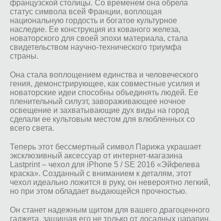
французской столицы. Со временем она обрела
статус символа всей Франции, воплощая
национальную гордость и богатое культурное
наследие. Ее конструкция из кованого железа,
новаторского для своей эпохи материала, стала
свидетельством научно-технического триумфа
страны.
Она стала воплощением единства и человеческого
гения, демонстрирующее, как совместные усилия и
новаторские идеи способны объединять людей. Ее
пленительный силуэт, завораживающее ночное
освещение и захватывающие дух виды на город
сделали ее культовым местом для влюбленных со
всего света.
Теперь этот бессмертный символ Парижа украшает
эксклюзивный аксессуар от интернет-магазина
Lastprint – чехол для iPhone 5 / SE 2016 «Эйфелева
краска». Созданный с вниманием к деталям, этот
чехол идеально ложится в руку, он невероятно легкий,
но при этом обладает выдающейся прочностью.
Он станет надежным щитом для вашего драгоценного
гаджета, защищая его не только от досадных царапин,