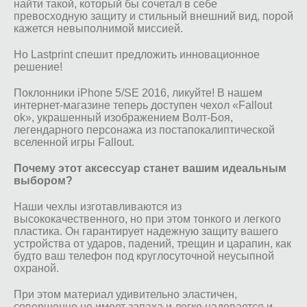
найти такой, который бы сочетал в себе
превосходную защиту и стильный внешний вид, порой
кажется невыполнимой миссией.
Но Lastprint спешит предложить инновационное
решение!
Поклонники iPhone 5/SE 2016, ликуйте! В нашем
интернет-магазине теперь доступен чехол «Fallout
ok», украшенный изображением Волт-Боя,
легендарного персонажа из постапокалиптической
вселенной игры Fallout.
Почему этот аксессуар станет вашим идеальным
выбором?
Наши чехлы изготавливаются из
высококачественного, но при этом тонкого и легкого
пластика. Он гарантирует надежную защиту вашего
устройства от ударов, падений, трещин и царапин, как
будто ваш телефон под круглосуточной неусыпной
охраной.
При этом материал удивительно эластичен,
совершенно не имеет запаха и легко надевается и