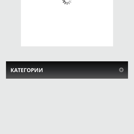
Чехол для iPhone 5 /
Чехол для iPhone 5 /
SE 2016 Меган Фокс
SE 2016 ржавый
телефон
650 руб.
650 руб.
КУПИТЬ
КУПИТЬ
КАТЕГОРИИ