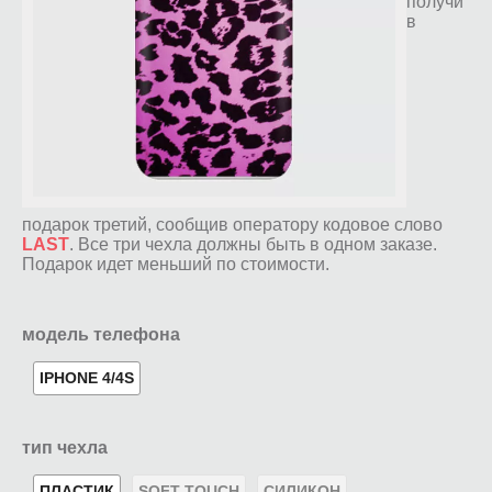
получи
в
подарок третий, сообщив оператору кодовое слово
LAST
. Все три чехла должны быть в одном заказе.
Подарок идет меньший по стоимости.
модель телефона
IPHONE 4/4S
тип чехла
ПЛАСТИК
SOFT-TOUCH
СИЛИКОН