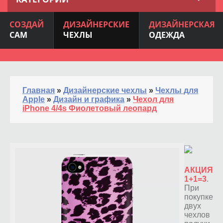
СОЗДАЙ
ДИЗАЙНЕРСКИЕ
ДИЗАЙНЕРСКАЯ
САМ
ЧЕХЛЫ
ОДЕЖДА
Главная
»
Дизайнерские чехлы
»
Чехлы для
Apple
»
Дизайн и графика
»
Чехол для
iPhone 4/4s Фиолетовый леопард
АКЦИЯ
1+1=3
.
При
покупке
двух
чехлов