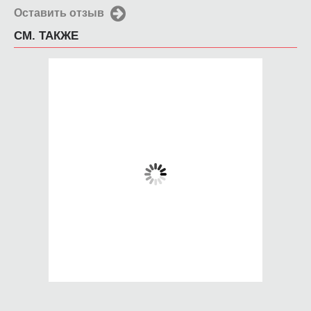
Оставить отзыв
СМ. ТАКЖЕ
Чехол для iPhone
Чехол для iPhone
4/4s Клубника
4/4s Goodbye
650 руб.
650 руб.
КУПИТЬ
КУПИТЬ