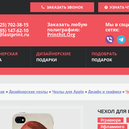
ЗАКАЗАТЬ ЗВОНОК
УЗНАТЬ Ч
Заказать любую
Мы в соц
925) 702-38-15
полиграфию:
сетях:
495) 147-62-10
@lastprint.ru
Printhit.Org
НЕРСКАЯ
ДИЗАЙНЕРСКИЕ
ПОДОБРАТЬ
А
ПОДАРКИ
ПОДАРОК
ная
»
Дизайнерские чехлы
»
Чехлы для Apple
»
Дизайн и графика
»
Ч
ЧЕХОЛ ДЛЯ 
#гравюра
#фламинго