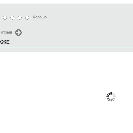
Хорошо
 отзыв
АКЖЕ
Чехол для iPhone 4/4s
Чехол для iPhone 4/4s
Чехол 
siemens a52
Роскошь бриллиантов
Зел
650 руб.
650 руб.
6