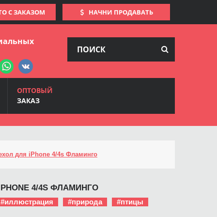
ТО С ЗАКАЗОМ
НАЧНИ ПРОДАВАТЬ
иальных
ОПТОВЫЙ
ЗАКАЗ
ехол для iPhone 4/4s Фламинго
IPHONE 4/4S ФЛАМИНГО
#иллюстрация
#природа
#птицы