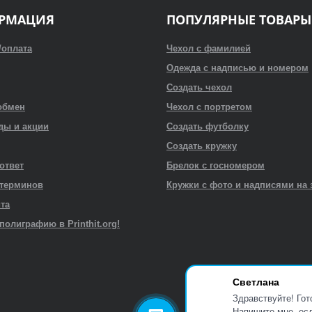
РМАЦИЯ
ПОПУЛЯРНЫЕ ТОВАРЫ
/оплата
Чехол с фамилией
Одежда с надписью и номером
Создать чехол
обмен
Чехол с портретом
ды и акции
Создать футболку
Создать кружку
 ответ
Брелок с госномером
 терминов
Кружки с фото и надписями на 
йта
полиграфию в Printhit.org!
Светлана
Здравствуйте! Гот
Напишите мне, есл