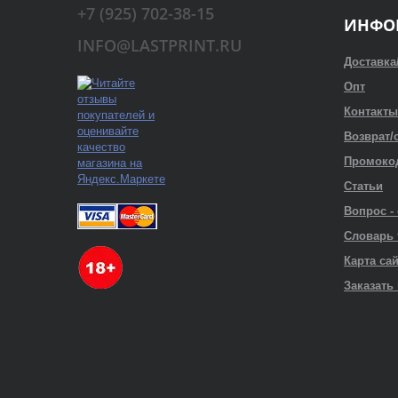
+7 (925) 702-38-15
ИНФО
INFO@LASTPRINT.RU
Доставка
Опт
Контакты
Возврат/
Промоко
Статьи
Вопрос -
Словарь
Карта са
Заказать 