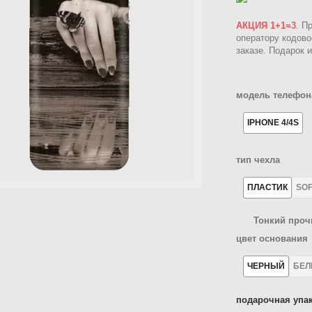
АКЦИЯ 1+1=3
. П
оператору кодов
заказе. Подарок 
модель телефон
IPHONE 4/4S
тип чехла
ПЛАСТИК
SO
Тонкий проч
цвет основания
ЧЕРНЫЙ
БЕ
подарочная упак