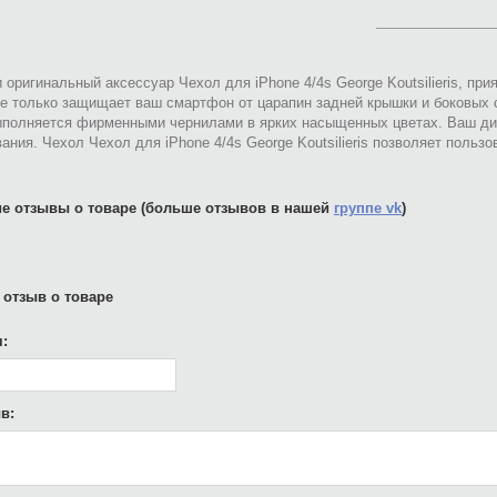
 оригинальный аксессуар Чехол для iPhone 4/4s George Koutsilieris, п
не только защищает ваш смартфон от царапин задней крышки и боковых 
ыполняется фирменными чернилами в ярких насыщенных цветах. Ваш ди
ания. Чехол Чехол для iPhone 4/4s George Koutsilieris позволяет поль
е отзывы о товаре (больше отзывов в нашей
группе vk
)
 отзыв о товаре
:
в: