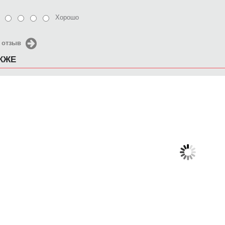
Хорошо
 отзыв
АКЖЕ
Чехол для iPhone 4/4s
Чехол для iPhone 4/4s
Чехол 
лицо леса
Телефонный монстр
Джим 
650 руб.
650 руб.
6
КУПИТЬ
КУПИТЬ