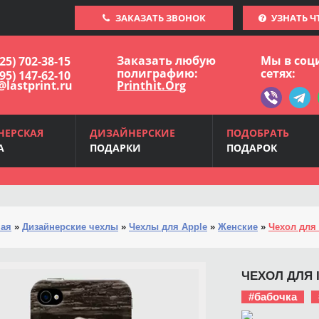
ЗАКАЗАТЬ ЗВОНОК
УЗНАТЬ Ч
Заказать любую
Мы в соц
925) 702-38-15
полиграфию:
сетях:
495) 147-62-10
@lastprint.ru
Printhit.Org
НЕРСКАЯ
ДИЗАЙНЕРСКИЕ
ПОДОБРАТЬ
А
ПОДАРКИ
ПОДАРОК
ная
»
Дизайнерские чехлы
»
Чехлы для Apple
»
Женские
»
Чехол для 
ЧЕХОЛ ДЛЯ 
#бабочка