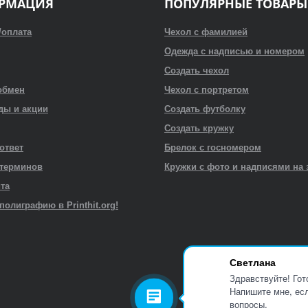
РМАЦИЯ
ПОПУЛЯРНЫЕ ТОВАРЫ
/оплата
Чехол с фамилией
Одежда с надписью и номером
Создать чехол
обмен
Чехол с портретом
ды и акции
Создать футболку
Создать кружку
 ответ
Брелок с госномером
 терминов
Кружки с фото и надписями на 
йта
полиграфию в Printhit.org!
Светлана
Здравствуйте! Гот
Напишите мне, есл
вопросы.