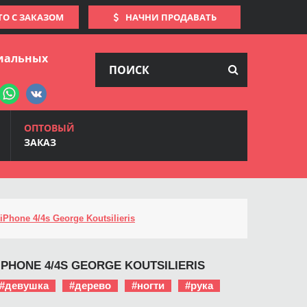
ТО С ЗАКАЗОМ
НАЧНИ ПРОДАВАТЬ
иальных
ОПТОВЫЙ
ЗАКАЗ
iPhone 4/4s George Koutsilieris
IPHONE 4/4S GEORGE KOUTSILIERIS
#девушка
#дерево
#ногти
#рука