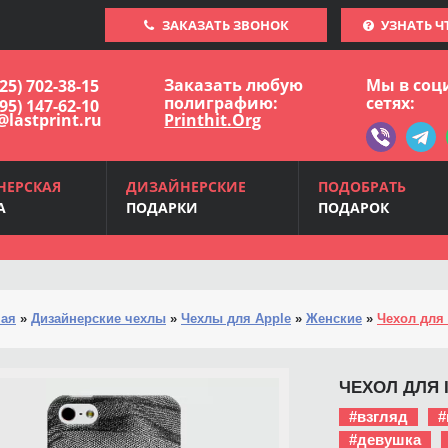
ЗАКАЗАТЬ ЗВОНОК
УЗНАТЬ Ч
Заказать любую
Мы в соц
925) 702-38-15
полиграфию:
сетях:
495) 147-62-10
@lastprint.ru
Printhit.Org
НЕРСКАЯ
ДИЗАЙНЕРСКИЕ
ПОДОБРАТЬ
А
ПОДАРКИ
ПОДАРОК
ная
»
Дизайнерские чехлы
»
Чехлы для Apple
»
Женские
»
Чехол для 
ЧЕХОЛ ДЛЯ I
#взгляд
#
#девушка