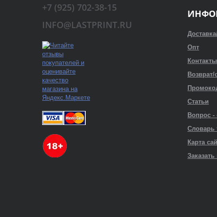
+7 (925) 702-38-15
ИНФО
INFO@LASTPRINT.RU
Доставка
Опт
Контакты
Возврат/
Промоко
Статьи
Вопрос -
Словарь
Карта са
Заказать 