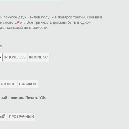
ри покупке двух чехлов получи в подарок третий, сообщив
ое слово
LAST
. Все три чехла должны быть в одном
идет меньший по стоимости.
а
6
IPHONE 5/5S
IPHONE 5C
FT-TOUCH
СИЛИКОН
ный пластик. Печать УФ.
ЛЫЙ
ПРОЗРАЧНЫЙ