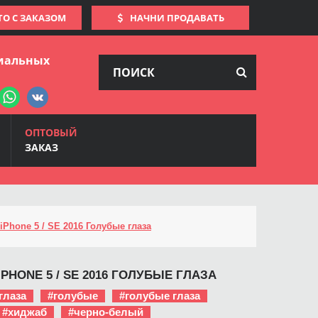
ТО С ЗАКАЗОМ
НАЧНИ ПРОДАВАТЬ
иальных
ОПТОВЫЙ
ЗАКАЗ
iPhone 5 / SE 2016 Голубые глаза
PHONE 5 / SE 2016 ГОЛУБЫЕ ГЛАЗА
глаза
#голубые
#голубые глаза
#хиджаб
#черно-белый