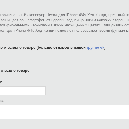
 оригинальный аксессуар Чехол для iPhone 4/4s Хед Канди, приятный н
 защищает ваш смартфон от царапин задней крышки и боковых сторон, н
тся фирменными чернилами в ярких насыщенных цветах. Ваш дизайн ост
хол для iPhone 4/4s Хед Канди позволяет пользоваться всеми функциям
е отзывы о товаре (больше отзывов в нашей
группе vk
)
 отзыв о товаре
:
в: