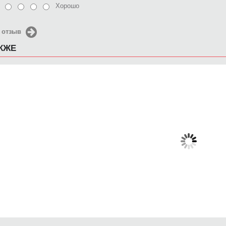
Хорошо
 отзыв
АКЖЕ
Чехол для iPhone 4/4s И
Чехол для iPhone 4/4s
Чехол 
ты здесь?.))))
майанка с крысой
650 руб.
650 руб.
6
КУПИТЬ
КУПИТЬ