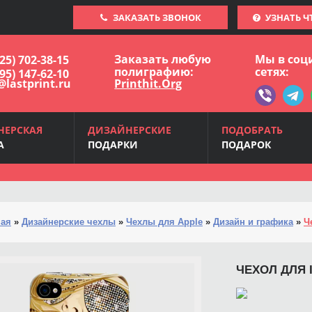
ЗАКАЗАТЬ ЗВОНОК
УЗНАТЬ Ч
Заказать любую
Мы в соц
925) 702-38-15
полиграфию:
сетях:
495) 147-62-10
@lastprint.ru
Printhit.Org
НЕРСКАЯ
ДИЗАЙНЕРСКИЕ
ПОДОБРАТЬ
А
ПОДАРКИ
ПОДАРОК
ная
»
Дизайнерские чехлы
»
Чехлы для Apple
»
Дизайн и графика
»
Ч
ЧЕХОЛ ДЛЯ 