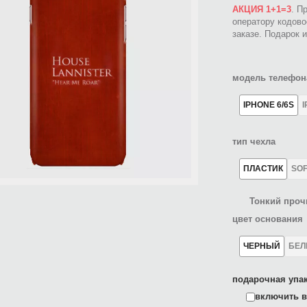
АКЦИЯ 1+1=3
. П
оператору кодов
заказе. Подарок 
модель телефон
IPHONE 6/6S
I
тип чехла
ПЛАСТИК
SO
Тонкий проч
цвет основания
ЧЕРНЫЙ
БЕ
подарочная упак
включить в 