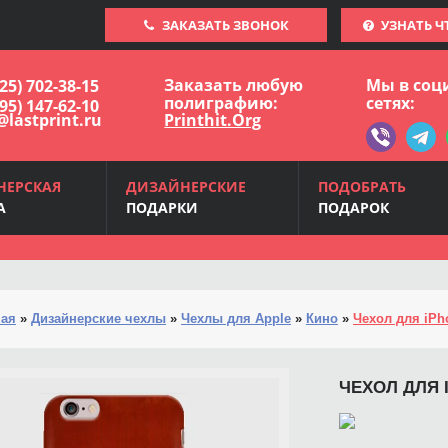
ЗАКАЗАТЬ ЗВОНОК
УЗНАТЬ Ч
Заказать любую
Мы в соц
925) 702-38-15
полиграфию:
сетях:
495) 147-62-10
@lastprint.ru
Printhit.Org
НЕРСКАЯ
ДИЗАЙНЕРСКИЕ
ПОДОБРАТЬ
А
ПОДАРКИ
ПОДАРОК
ная
»
Дизайнерские чехлы
»
Чехлы для Apple
»
Кино
»
Чехол для iPh
ЧЕХОЛ ДЛЯ 