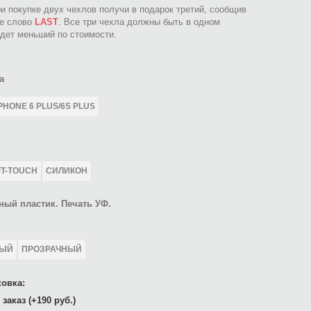
ри покупке двух чехлов получи в подарок третий, сообщив
ое слово
LAST
. Все три чехла должны быть в одном
идет меньший по стоимости.
а
PHONE 6 PLUS/6S PLUS
FT-TOUCH
СИЛИКОН
ный пластик. Печать УФ.
ЛЫЙ
ПРОЗРАЧНЫЙ
овка:
заказ (+190 руб.)