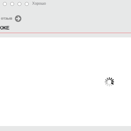
Хорошо
 отзыв
АКЖЕ
ехол для iPhone 6 Кот из
Чехол для iPhone 6
Чехол
звёздных войн
Акварель
Sack
650 руб.
650 руб.
6
КУПИТЬ
КУПИТЬ