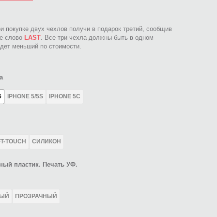
ри покупке двух чехлов получи в подарок третий, сообщив
ое слово
LAST
. Все три чехла должны быть в одном
идет меньший по стоимости.
а
6
IPHONE 5/5S
IPHONE 5C
FT-TOUCH
СИЛИКОН
ный пластик. Печать УФ.
ЛЫЙ
ПРОЗРАЧНЫЙ