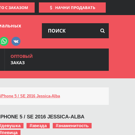
ТО С ЗАКАЗОМ
НАЧНИ ПРОДАВАТЬ
иальных
ОПТОВЫЙ
ЗАКАЗ
iPhone 5 / SE 2016 Jessica-Аlba
PHONE 5 / SE 2016 JESSICA-АLBA
#девушка
#звезда
#знаменитость
#певица