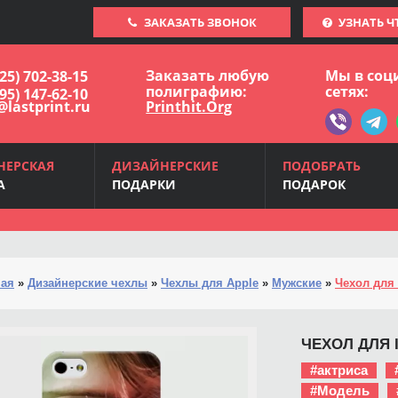
ЗАКАЗАТЬ ЗВОНОК
УЗНАТЬ Ч
Заказать любую
Мы в соц
925) 702-38-15
полиграфию:
сетях:
495) 147-62-10
@lastprint.ru
Printhit.Org
НЕРСКАЯ
ДИЗАЙНЕРСКИЕ
ПОДОБРАТЬ
А
ПОДАРКИ
ПОДАРОК
ная
»
Дизайнерские чехлы
»
Чехлы для Apple
»
Мужские
»
Чехол для 
ЧЕХОЛ ДЛЯ I
#актриса
#Модель