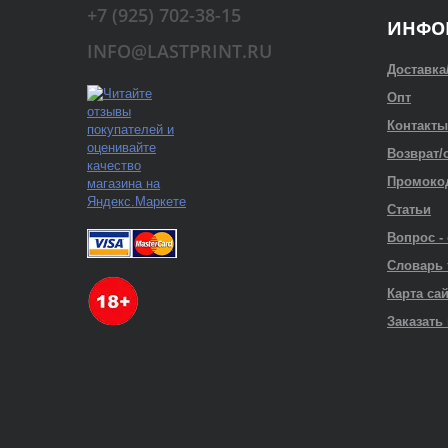
+7 (925) 702-38-15
ИНФО
INFO@LASTPRINT.RU
Доставка
Опт
Контакты
Возврат/
Промоко
Статьи
Вопрос -
Словарь
Карта са
Заказать 