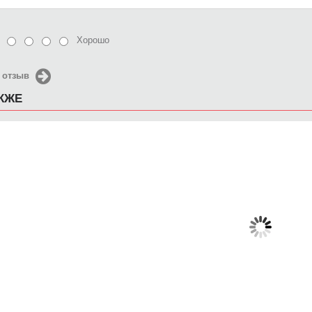
Хорошо
 отзыв
АКЖЕ
Чехол для iPhone 5 / SE
Чехол для iPhone 5 / SE
Чехол д
2016 Влюблённые коты
2016 Вишня в цветном
2016 
желе
650 руб.
650 руб.
6