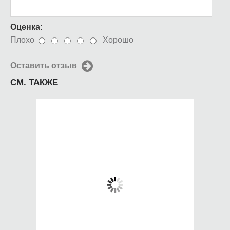
Оценка:
Плохо
Хорошо
Оставить отзыв
СМ. ТАКЖЕ
Чехол для iPhone 5 /
Чехол для iPhone 5 /
SE 2016 красная
SE 2016 Цветочный
роскошь
орнамент2
650 руб.
650 руб.