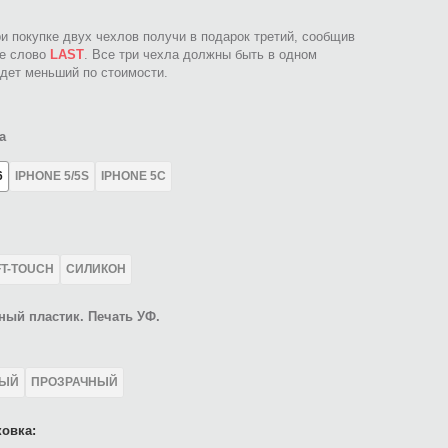
ри покупке двух чехлов получи в подарок третий, сообщив
ое слово
LAST
. Все три чехла должны быть в одном
идет меньший по стоимости.
а
6
IPHONE 5/5S
IPHONE 5C
FT-TOUCH
СИЛИКОН
ный пластик. Печать УФ.
ЛЫЙ
ПРОЗРАЧНЫЙ
овка: