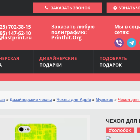
ЗАКАЗАТЬ ЗВОНОК
УЗНАТЬ Ч
Заказать любую
Мы в соц
925) 702-38-15
полиграфию:
сетях:
495) 147-62-10
@lastprint.ru
Printhit.Org
НЕРСКАЯ
ДИЗАЙНЕРСКИЕ
ПОДОБРАТЬ
А
ПОДАРКИ
ПОДАРОК
ная
»
Дизайнерские чехлы
»
Чехлы для Apple
»
Мужские
»
Чехол для 
ЧЕХОЛ ДЛЯ I
#колобок