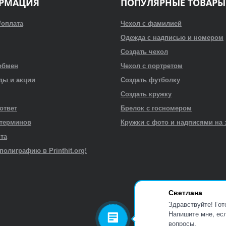
РМАЦИЯ
ПОПУЛЯРНЫЕ ТОВАРЫ
/оплата
Чехол с фамилией
Одежда с надписью и номером
Создать чехол
обмен
Чехол с портретом
ды и акции
Создать футболку
Создать кружку
 ответ
Брелок с госномером
 терминов
Кружки с фото и надписями на 
йта
полиграфию в Printhit.org!
Светлана
Здравствуйте! Гот
Напишите мне, есл
вопросы.