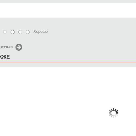
Хорошо
 отзыв
АКЖЕ
Чехол для iPhone 5 / SE
Чехол для iPhone 5 / SE
Чехол д
2016 Мишки Панды
2016 scorpions
2016 