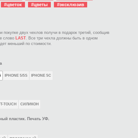
#цветок
#цветы
#эксклюзив
ри покупке двух чехлов получи в подарок третий, сообщив
ое слово
LAST
. Все три чехла должны быть в одном
идет меньший по стоимости.
а
6
IPHONE 5/5S
IPHONE 5C
FT-TOUCH
СИЛИКОН
ный пластик. Печать УФ.