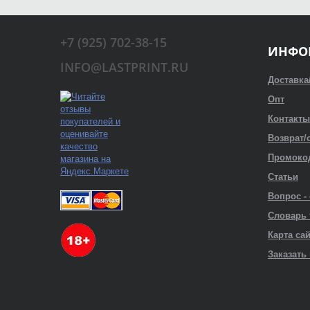
+7 (925) 702-38-15
ИНФО
INFO@LASTPRINT.RU
Доставка
Опт
Контакты
Возврат/
Промоко
Статьи
Вопрос -
Словарь
Карта са
Заказать 