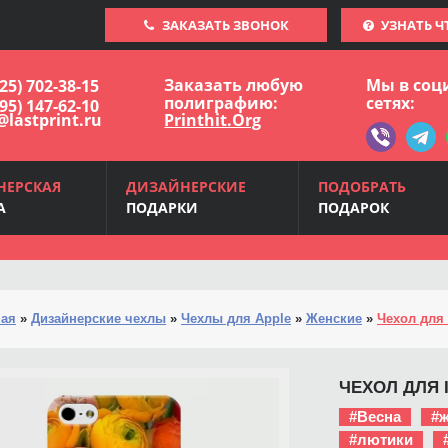
ЗАКАЗАТЬ ЗВОНОК
УЗНАТЬ Ч
Заказать любую
Мы в соц
925) 702-38-15
полиграфию:
сетях:
495) 147-62-10
@lastprint.ru
Printhit.Org
НЕРСКАЯ
ДИЗАЙНЕРСКИЕ
ПОДОБРАТЬ
А
ПОДАРКИ
ПОДАРОК
ная
»
Дизайнерские чехлы
»
Чехлы для Apple
»
Женские
»
Чехол для 
ЧЕХОЛ ДЛЯ 
#Весна
#
#лютики