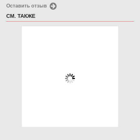
Оставить отзыв
СМ. ТАКЖЕ
Чехол для iPhone
Чехол для iPhone
4/4s треф
4/4s Frida Kahlo
650 руб.
650 руб.
КУПИТЬ
КУПИТЬ