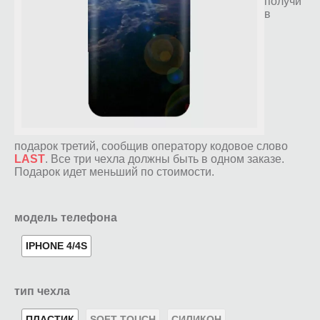
получи
в
подарок третий, сообщив оператору кодовое слово
LAST
. Все три чехла должны быть в одном заказе.
Подарок идет меньший по стоимости.
модель телефона
IPHONE 4/4S
тип чехла
ПЛАСТИК
SOFT-TOUCH
СИЛИКОН