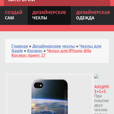
СОЗДАЙ
ДИЗАЙНЕРСКИЕ
ДИЗАЙНЕРСКАЯ
САМ
ЧЕХЛЫ
ОДЕЖДА
Главная
»
Дизайнерские чехлы
»
Чехлы для
Apple
»
Космос
»
Чехол для iPhone 4/4s
Космос принт 17
АКЦИЯ
1+1=3
.
При
покупке
двух
чехлов