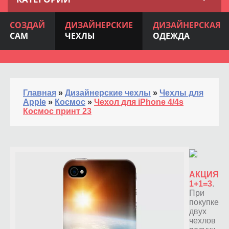
СОЗДАЙ
ДИЗАЙНЕРСКИЕ
ДИЗАЙНЕРСКАЯ
САМ
ЧЕХЛЫ
ОДЕЖДА
Главная
»
Дизайнерские чехлы
»
Чехлы для
Apple
»
Космос
»
Чехол для iPhone 4/4s
Космос принт 23
АКЦИЯ
1+1=3
.
При
покупке
двух
чехлов