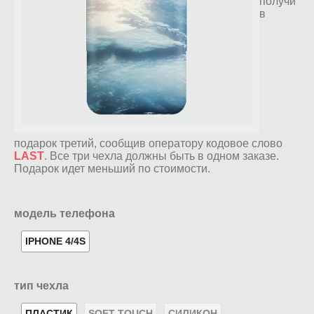
получи
в
подарок третий, сообщив оператору кодовое слово
LAST
. Все три чехла должны быть в одном заказе.
Подарок идет меньший по стоимости.
модель телефона
IPHONE 4/4S
тип чехла
ПЛАСТИК
SOFT-TOUCH
СИЛИКОН