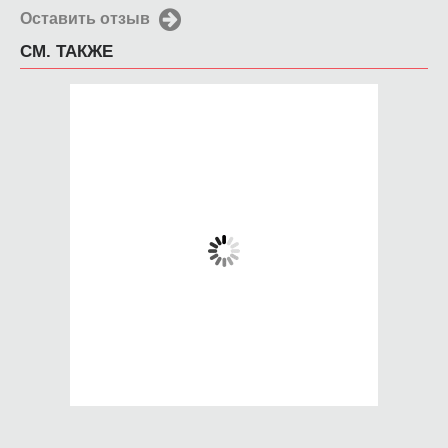
Оставить отзыв
СМ. ТАКЖЕ
Чехол для iPhone
Чехол для iPhone
4/4s Кутузов
4/4s Watch dogs2
650 руб.
650 руб.
КУПИТЬ
КУПИТЬ