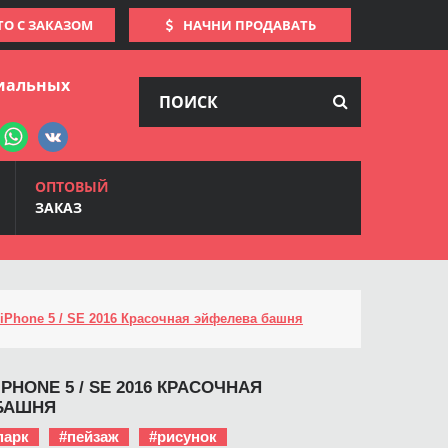
ТО С ЗАКАЗОМ
НАЧНИ ПРОДАВАТЬ
иальных
ОПТОВЫЙ
ЗАКАЗ
iPhone 5 / SE 2016 Красочная эйфелева башня
PHONE 5 / SE 2016 КРАСОЧНАЯ
БАШНЯ
парк
#пейзаж
#рисунок