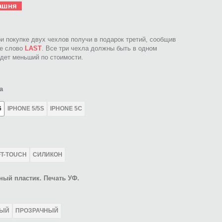
ашня
ри покупке двух чехлов получи в подарок третий, сообщив
ое слово
LAST
. Все три чехла должны быть в одном
идет меньший по стоимости.
а
6
IPHONE 5/5S
IPHONE 5C
FT-TOUCH
СИЛИКОН
ный пластик. Печать УФ.
ЛЫЙ
ПРОЗРАЧНЫЙ