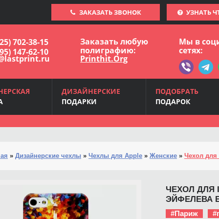
ЗАКАЗАТЬ ЗВОНОК
УЗНАТЬ Ч
Заказать любую
Мы в соц
925) 702-38-15
полиграфию:
сетях:
495) 147-62-10
@lastprint.ru
Printhit.Org
НЕРСКАЯ
ДИЗАЙНЕРСКИЕ
ПОДОБРАТЬ
А
ПОДАРКИ
ПОДАРОК
ная
»
Дизайнерские чехлы
»
Чехлы для Apple
»
Женские
»
Чехол для 
ЧЕХОЛ ДЛЯ I
ЭЙФЕЛЕВА 
#Париж
#