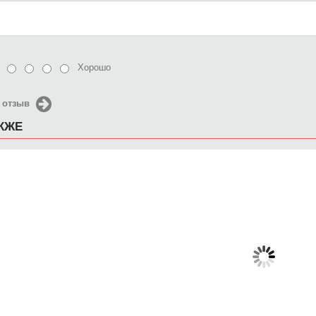
Хорошо
 отзыв
АКЖЕ
Чехол для iPhone 5 / SE
Чехол для iPhone 5 / SE
Чехол д
016 Девушка красивая в
2016 Оптические иллюзии
201
очках
(4)