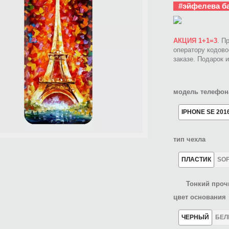
#эйфелева б
АКЦИЯ 1+1=3
. П
оператору кодов
заказе. Подарок 
модель телефон
IPHONE SE 201
тип чехла
ПЛАСТИК
SO
Тонкий проч
цвет основания
ЧЕРНЫЙ
БЕ