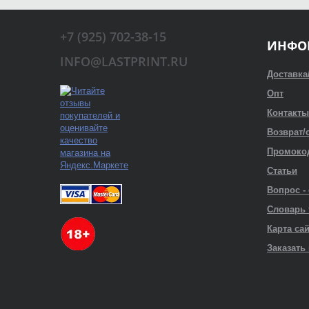
+7 (925) 702-38-15
ИНФО
INFO@LASTPRINT.RU
Доставка
Опт
Контакты
Возврат/
Промоко
Статьи
Вопрос -
Словарь
Карта са
Заказать 