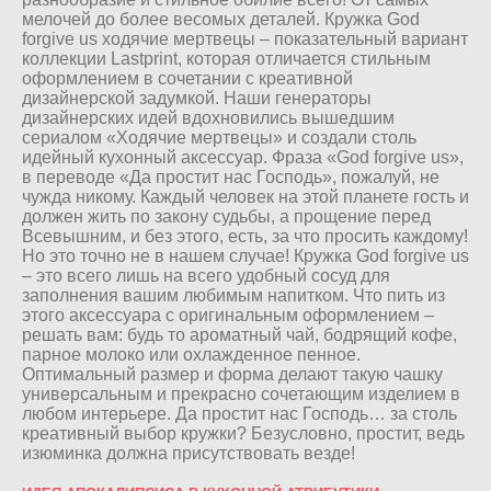
мелочей до более весомых деталей. Кружка God
forgive us ходячие мертвецы – показательный вариант
коллекции Lastprint, которая отличается стильным
оформлением в сочетании с креативной
дизайнерской задумкой. Наши генераторы
дизайнерских идей вдохновились вышедшим
сериалом «Ходячие мертвецы» и создали столь
идейный кухонный аксессуар. Фраза «God forgive us»,
в переводе «Да простит нас Господь», пожалуй, не
чужда никому. Каждый человек на этой планете гость и
должен жить по закону судьбы, а прощение перед
Всевышним, и без этого, есть, за что просить каждому!
Но это точно не в нашем случае! Кружка God forgive us
– это всего лишь на всего удобный сосуд для
заполнения вашим любимым напитком. Что пить из
этого аксессуара с оригинальным оформлением –
решать вам: будь то ароматный чай, бодрящий кофе,
парное молоко или охлажденное пенное.
Оптимальный размер и форма делают такую чашку
универсальным и прекрасно сочетающим изделием в
любом интерьере. Да простит нас Господь… за столь
креативный выбор кружки? Безусловно, простит, ведь
изюминка должна присутствовать везде!