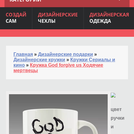
СОЗДАЙ
ДИЗАЙНЕРСКИЕ
ДИЗАЙНЕРСКАЯ
САМ
ЧЕХЛЫ
ОДЕЖДА
Главная
»
Дизайнерские подарки
»
Дизайнерские кружки
»
Кружки Сериалы и
кино
»
Кружка God forgive us Ходячие
мертвецы
цвет
ручки
и