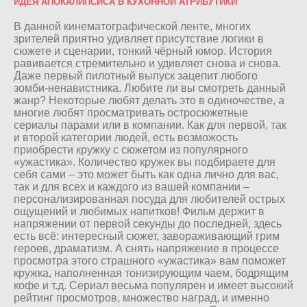
ИДЕЯ АПОКАЛИПСИСА В КУХОННОЙ АТРИБУТИКИ
В данной кинематографической ленте, многих
зрителей приятно удивляет присутствие логики в
сюжете и сценарии, тонкий чёрный юмор. История
равивается стремительно и удивляет снова и снова.
Даже первый пилотный выпуск зацепит любого
зомби-ненавистника. Любите ли вы смотреть данный
жанр? Некоторые любят делать это в одиночестве, а
многие любят просматривать остросюжетные
сериалы парами или в компании. Как для первой, так
и второй категории людей, есть возможость
приобрести кружку с сюжетом из популярного
«ужастика». Количество кружек вы подбираете для
себя сами – это может быть как одна лично для вас,
так и для всех и каждого из вашей компании –
персонализированная посуда для любителей острых
ощущений и любимых напитков! Фильм держит в
напряжении от первой секунды до последней, здесь
есть всё: интересный сюжет, завораживающий грим
героев, драматизм. А снять напряжение в процессе
просмотра этого страшного «ужастика» вам поможет
кружка, наполненная тонизирующим чаем, бодрящим
кофе и т.д. Сериал весьма популярен и имеет высокий
рейтинг просмотров, множество наград, и именно