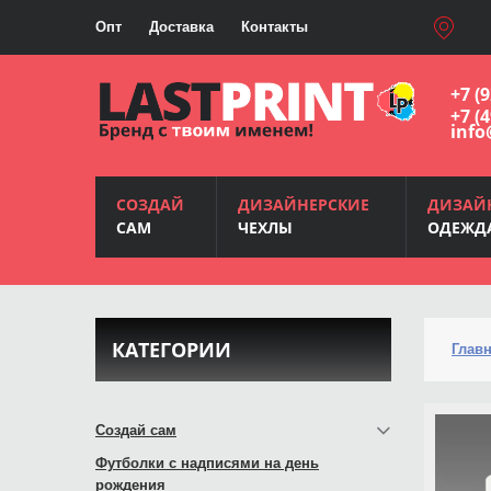
Опт
Доставка
Контакты
+7 (
+7 (
info
СОЗДАЙ
ДИЗАЙНЕРСКИЕ
ДИЗАЙ
САМ
ЧЕХЛЫ
ОДЕЖД
КАТЕГОРИИ
Глав
Создай сам
Футболки с надписями на день
рождения