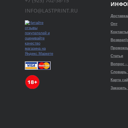
+7 (925) 702-38-15
ИНФО
INFO@LASTPRINT.RU
Доставка
Опт
Контакты
Возврат/
Промоко
Статьи
Вопрос -
Словарь
Карта са
Заказать 