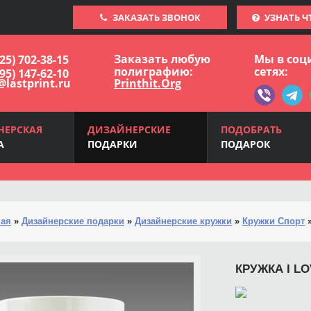
ЗАКАЗАТЬ ЗВОНОК
УЗНАТЬ Ч
Заказать любую
Мы в соц
925) 702-38-15
полиграфию:
сетях:
495) 147-62-10
@lastprint.ru
Printhit.Org
НЕРСКАЯ
ДИЗАЙНЕРСКИЕ
ПОДОБРАТЬ
А
ПОДАРКИ
ПОДАРОК
ная
»
Дизайнерские подарки
»
Дизайнерские кружки
»
Кружки Спорт
КРУЖКА I L