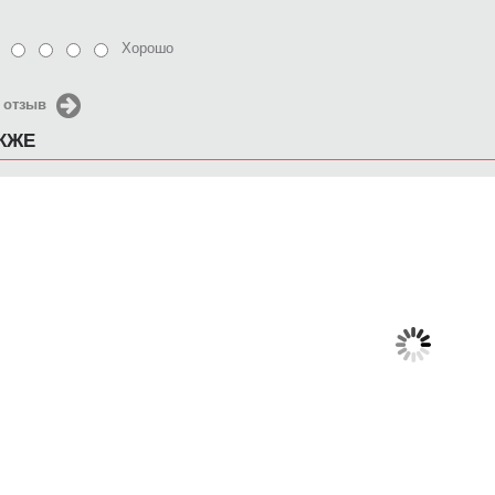
Хорошо
 отзыв
АКЖЕ
Кружка Так выглядит
Кружка Так выглядит
Кр
самый лучший папа в
лучший папа
мире
650 руб.
650 руб.
6
КУПИТЬ
КУПИТЬ