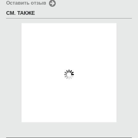
Оставить отзыв
СМ. ТАКЖЕ
Кружка Full contact
Кружка Моя
fighter K-1 Worldmax
крепость - тело под
моей одеждой
650 руб.
650 руб.
КУПИТЬ
КУПИТЬ