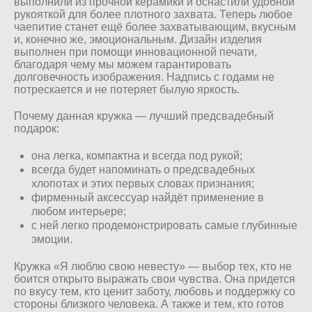
выполнили из прочной керамики и оснастили удобной
рукояткой для более плотного захвата. Теперь любое
чаепитие станет ещё более захватывающим, вкусным
и, конечно же, эмоциональным. Дизайн изделия
выполнен при помощи инновационной печати,
благодаря чему мы можем гарантировать
долговечность изображения. Надпись с годами не
потрескается и не потеряет былую яркость.
Почему данная кружка — лучший предсвадебный
подарок:
она легка, компактна и всегда под рукой;
всегда будет напоминать о предсвадебных
хлопотах и этих первых словах признания;
фирменный аксессуар найдёт применение в
любом интерьере;
с ней легко продемонстрировать самые глубинные
эмоции.
Кружка «Я люблю свою невесту» — выбор тех, кто не
боится открыто выражать свои чувства. Она придется
по вкусу тем, кто ценит заботу, любовь и поддержку со
стороны близкого человека. А также и тем, кто готов