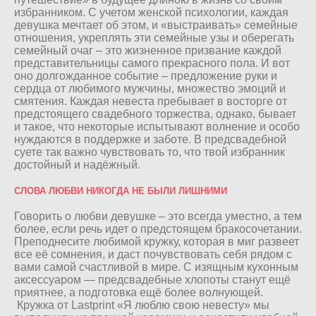
избранником. С учетом женской психологии, каждая
девушка мечтает об этом, и «выстраивать» семейные
отношения, укреплять эти семейные узы и оберегать
семейный очаг – это жизненное призвание каждой
представительницы самого прекрасного пола. И вот
оно долгожданное событие – предложение руки и
сердца от любимого мужчины, множество эмоций и
смятения. Каждая невеста пребывает в восторге от
предстоящего свадебного торжества, однако, бывает
и такое, что некоторые испытывают волнение и особо
нуждаются в поддержке и заботе. В предсвадебной
суете так важно чувствовать то, что твой избранник
достойный и надёжный.
СЛОВА ЛЮБВИ НИКОГДА НЕ БЫЛИ ЛИШНИМИ
Говорить о любви девушке – это всегда уместно, а тем
более, если речь идет о предстоящем бракосочетании.
Преподнесите любимой кружку, которая в миг развеет
все её сомнения, и даст почувствовать себя рядом с
вами самой счастливой в мире. С изящным кухонным
аксессуаром — предсвадебные хлопоты станут ещё
приятнее, а подготовка ещё более волнующей.
Кружка от Lastprint «Я люблю свою невесту» мы