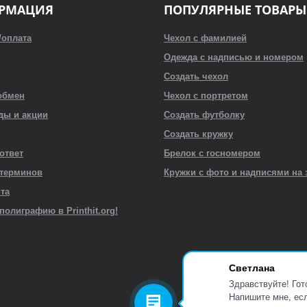
РМАЦИЯ
ПОПУЛЯРНЫЕ ТОВАРЫ
/оплата
Чехол с фамилией
Одежда с надписью и номером
Создать чехол
обмен
Чехол с портретом
ды и акции
Создать футболку
Создать кружку
 ответ
Брелок с госномером
 терминов
Кружки с фото и надписями на 
йта
полиграфию в Printhit.org!
Светлана
Здравствуйте! Гот
Напишите мне, есл