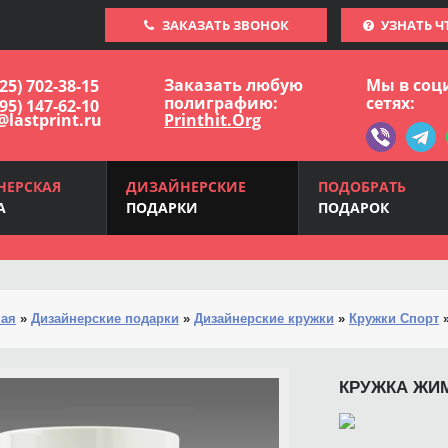
ЗАКАЗАТЬ ЗВОНОК
УЗНАТЬ Ч
Заказать любую
Мы в соц
925) 702-38-15
полиграфию:
сетях:
495) 147-62-10
@lastprint.ru
Printhit.Org
НЕРСКАЯ
ДИЗАЙНЕРСКИЕ
ПОДОБРАТЬ
А
ПОДАРКИ
ПОДАРОК
ная
»
Дизайнерские подарки
»
Дизайнерские кружки
»
Кружки Спорт
КРУЖКА ЖИ