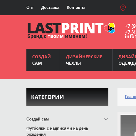
Опт
Доставка
Контакты
+7 (
+7 (
info
СОЗДАЙ
ДИЗАЙНЕРСКИЕ
ДИЗАЙ
САМ
ЧЕХЛЫ
ОДЕЖД
КАТЕГОРИИ
Глав
Создай сам
Футболки с надписями на день
рождения