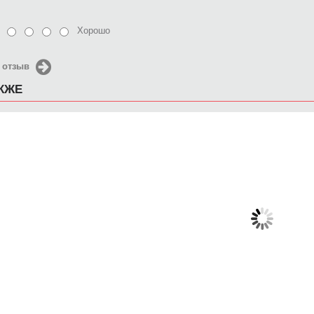
Хорошо
 отзыв
АКЖЕ
Кружка Идеальная мама
Кружка Pride
Кружка F
Championship
650 руб.
650 руб.
6
КУПИТЬ
КУПИТЬ