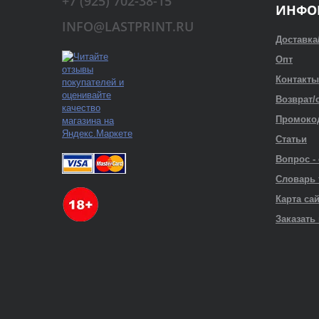
+7 (925) 702-38-15
ИНФО
INFO@LASTPRINT.RU
Доставка
Опт
Контакты
Возврат/
Промоко
Статьи
Вопрос -
Словарь
Карта са
Заказать 