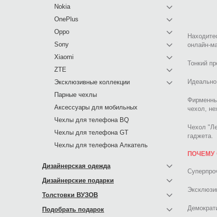
Nokia
OnePlus
Oppo
Находитес
Sony
онлайн-ма
Xiaomi
Тонкий пр
ZTE
Идеально 
Эксклюзивные коллекции
Парные чехлы
Фирменны
Аксессуары для мобильных
чехол, не
Чехлы для телефона BQ
Чехол "Л
Чехлы для телефона GT
гаджета.
Чехлы для телефона Алкатель
ПОЧЕМУ 
Дизайнерская одежда
Суперпроч
Дизайнерские подарки
Эксклюзив
Толстовки ВУЗОВ
Демократи
Подобрать подарок