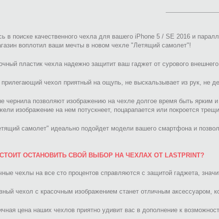
ь в поиске качественного чехла для вашего iPhone 5 / SE 2016 и парал
газин воплотил ваши мечты в новом чехле "Летящий самолет"!
очный пластик чехла надежно защитит ваш гаджет от сурового внешнего
прилегающий чехол приятный на ощупь, не выскальзывает из рук, не де
е чернила позволяют изображению на чехле долгое время быть ярким и
жели изображение на нем потускнеет, поцарапается или покроется трещ
етящий самолет" идеально подойдет модели вашего смартфона и позвол
СТОИТ ОСТАНОВИТЬ СВОЙ ВЫБОР НА ЧЕХЛАХ ОТ LASTPRINT?
ные чехлы на все сто процентов справляются с защитой гаджета, значи
ный чехол с красочным изображением станет отличным аксессуаром, ко
чная цена наших чехлов приятно удивит вас в дополнение к возможност