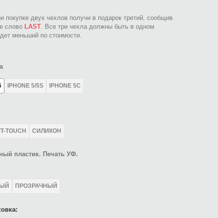
ри покупке двух чехлов получи в подарок третий, сообщив
ое слово
LAST
. Все три чехла должны быть в одном
идет меньший по стоимости.
а
6
IPHONE 5/5S
IPHONE 5C
FT-TOUCH
СИЛИКОН
ный пластик. Печать УФ.
ЛЫЙ
ПРОЗРАЧНЫЙ
овка: