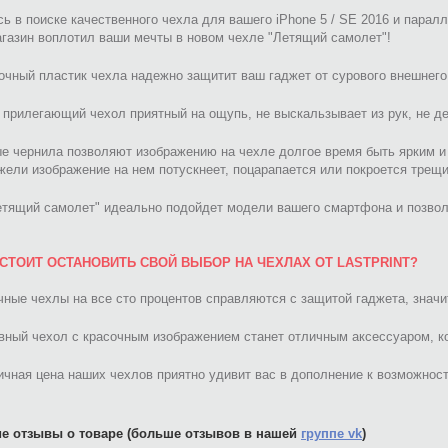
ь в поиске качественного чехла для вашего iPhone 5 / SE 2016 и парал
газин воплотил ваши мечты в новом чехле "Летящий самолет"!
очный пластик чехла надежно защитит ваш гаджет от сурового внешнего
прилегающий чехол приятный на ощупь, не выскальзывает из рук, не де
е чернила позволяют изображению на чехле долгое время быть ярким и
жели изображение на нем потускнеет, поцарапается или покроется трещ
етящий самолет" идеально подойдет модели вашего смартфона и позвол
СТОИТ ОСТАНОВИТЬ СВОЙ ВЫБОР НА ЧЕХЛАХ ОТ LASTPRINT?
ные чехлы на все сто процентов справляются с защитой гаджета, значи
ный чехол с красочным изображением станет отличным аксессуаром, ко
чная цена наших чехлов приятно удивит вас в дополнение к возможност
е отзывы о товаре (больше отзывов в нашей
группе vk
)