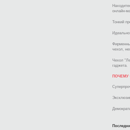
Находитес
онлайн-ма
Тонкий пр
Идеально 
Фирменны
чехол, не
Чехол "Л
гаджета.
ПОЧЕМУ 
Суперпроч
Эксклюзив
Демократи
Последни