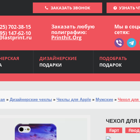
ЗАКАЗАТЬ ЗВОНОК
УЗНАТЬ Ч
Заказать любую
Мы в соц
925) 702-38-15
полиграфию:
сетях:
495) 147-62-10
@lastprint.ru
Printhit.Org
НЕРСКАЯ
ДИЗАЙНЕРСКИЕ
ПОДОБРАТЬ
А
ПОДАРКИ
ПОДАРОК
ная
»
Дизайнерские чехлы
»
Чехлы для Apple
»
Мужские
»
Чехол для 
ЧЕХОЛ ДЛЯ 
#арт
#вод