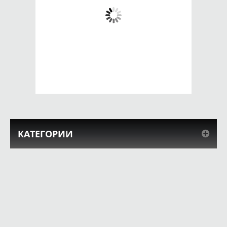
Чехол для iPhone 5 /
Чехол для iPhone 5 /
SE 2016 яблоко
SE 2016 каменный
космос
орнамент
650 руб.
650 руб.
КУПИТЬ
КУПИТЬ
КАТЕГОРИИ