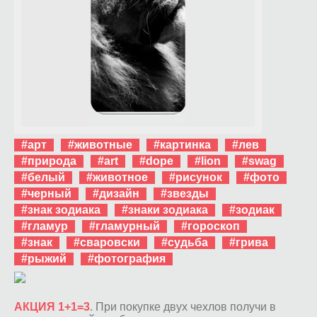
#арт
#животные
#картинка
#лев
#природа
#art
#dope
#lion
#swag
#белый
#животное
#рисунок
#фото
#черный
#дизайн
#звезды
#знак зодиака
#знаки зодиака
#зодиак
#гламур
#гламурный
#гороскоп
#знак
#сваровски
#судьба
#грива
#рыжий
#фотография
АКЦИЯ 1+1=3
. При покупке двух чехлов получи в