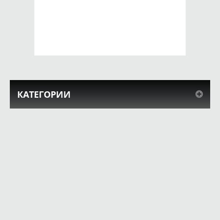
SE 2016 Радужная
SE 2016 танцующий
текстура
журавль
650 руб.
650 руб.
КУПИТЬ
КУПИТЬ
КАТЕГОРИИ