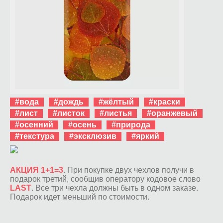
#вода
#дождь
#жёлтый
#краски
#лист
#листок
#листья
#оранжевый
#осенний
#осень
#природа
#текстура
#эксклюзив
#яркий
АКЦИЯ 1+1=3
. При покупке двух чехлов получи в
подарок третий, сообщив оператору кодовое слово
LAST
. Все три чехла должны быть в одном заказе.
Подарок идет меньший по стоимости.