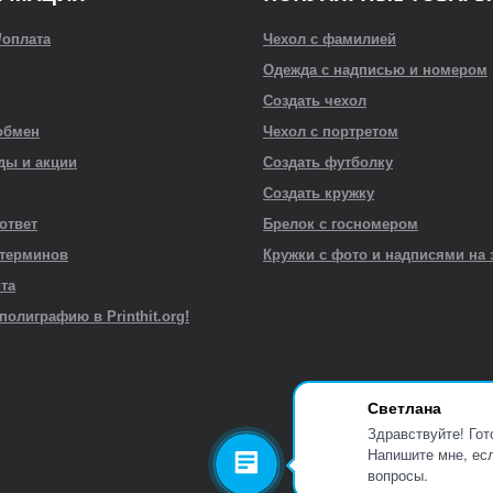
/оплата
Чехол с фамилией
Одежда с надписью и номером
Создать чехол
обмен
Чехол с портретом
ды и акции
Создать футболку
Создать кружку
 ответ
Брелок с госномером
 терминов
Кружки с фото и надписями на 
йта
полиграфию в Printhit.org!
Светлана
Здравствуйте! Гот
Напишите мне, есл
вопросы.