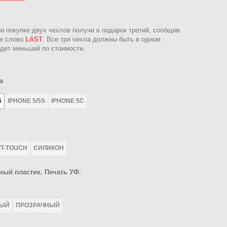
ри покупке двух чехлов получи в подарок третий, сообщив
ое слово
LAST
. Все три чехла должны быть в одном
идет меньший по стоимости.
а
6
IPHONE 5/5S
IPHONE 5C
FT-TOUCH
СИЛИКОН
ный пластик. Печать УФ.
ЛЫЙ
ПРОЗРАЧНЫЙ