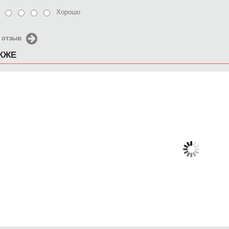
Хорошо
 отзыв
АКЖЕ
Чехол для iPhone 5 / SE
Чехол для iPhone 5 / SE
Чехол д
2016 Love+Love
2016 Катана
2016 
650 руб.
650 руб.
6
КУПИТЬ
КУПИТЬ