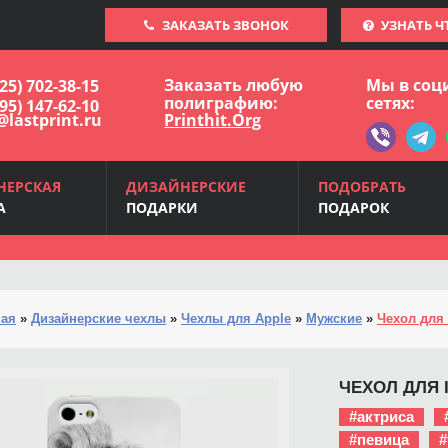
ЗАКАЗАТЬ ЗВОНОК
УЗНАТЬ Ч
Заказать любую
Мы в соц
925) 702-38-15
полиграфию:
сетях:
495) 147-62-10
@lastprint.ru
Printhit.Org
НЕРСКАЯ
ДИЗАЙНЕРСКИЕ
ПОДОБРАТЬ
А
ПОДАРКИ
ПОДАРОК
ная
»
Дизайнерские чехлы
»
Чехлы для Apple
»
Мужские
»
Чехол для 
ЧЕХОЛ ДЛЯ I
#актриса
#певица
#