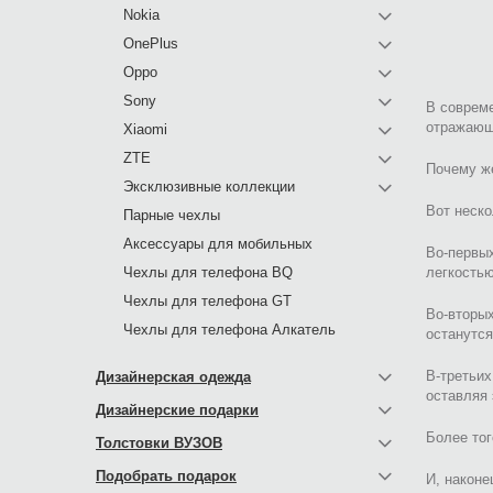
Nokia
OnePlus
Oppo
Sony
В совреме
отражающ
Xiaomi
ZTE
Почему же
Эксклюзивные коллекции
Вот неско
Парные чехлы
Аксессуары для мобильных
Во-первых
Чехлы для телефона BQ
легкость
Чехлы для телефона GT
Во-вторых
Чехлы для телефона Алкатель
останутся
В-третьих
Дизайнерская одежда
оставляя 
Дизайнерские подарки
Более тог
Толстовки ВУЗОВ
Подобрать подарок
И, наконе