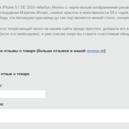
 iPhone 5 / SE 2016 «Marilyn_Monro» с черно-белым изображением роко
егендарная Мэрилин Монро, символ красоты и женственности 50-х годо
Ведь эта белокурая красавица до сих пор является иконой стиля, покор
этот потрясающий чехол на нашем сайте проще простого: добавьте его 
(если это необходимо), и уже совсем скоро вы станете счастливым обла
е отзывы о товаре (больше отзывов в нашей
группе vk
)
 отзыв о товаре
:
в: