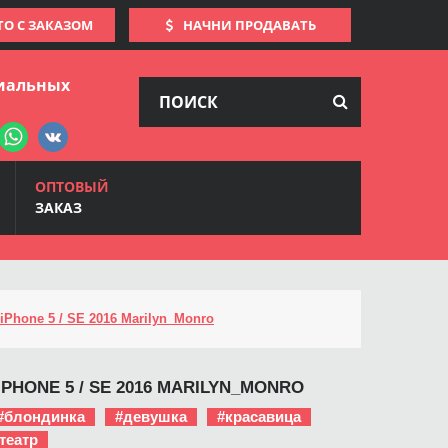
ТО С ЗАКАЗОМ
НАЧНИ ПРОДАВАТЬ
иальных
ОПТОВЫЙ
ЗАКАЗ
iPhone 5 / SE 2016 Marilyn_Monro
PHONE 5 / SE 2016 MARILYN_MONRO
#блондинка
#девушка
#красавица
театр