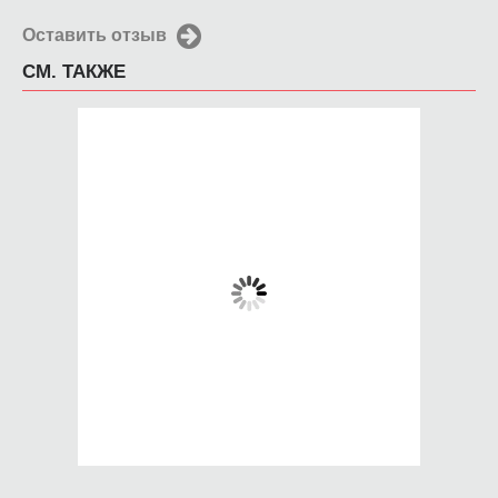
Оставить отзыв
СМ. ТАКЖЕ
Чехол для iPhone 5 /
Чехол для iPhone 5 /
SE 2016 Моника
SE 2016 Герб
Азербайджана
650 руб.
650 руб.
КУПИТЬ
КУПИТЬ