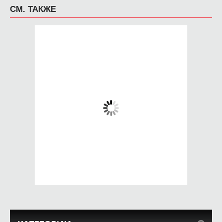
СМ. ТАКЖЕ
Чехол для iPhone 5 /
Чехол для iPhone 5 /
SE 2016 Винтажный
SE 2016 Птички
чехол ФБР
690 руб.
650 руб.
КУПИТЬ
КУПИТЬ