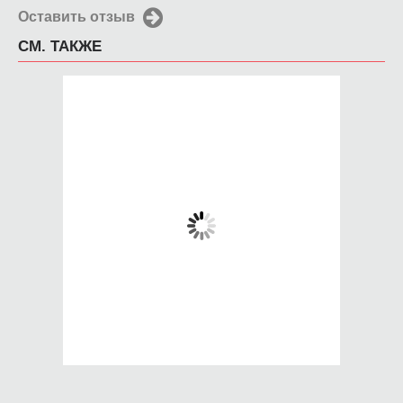
Оставить отзыв
СМ. ТАКЖЕ
Чехол для iPhone
Чехол для iPhone
4/4s * Bacardi *
4/4s змеиная кожа
мелкий рисунок
650 руб.
650 руб.
КУПИТЬ
КУПИТЬ