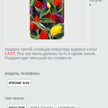
получи
в
подарок третий, сообщив оператору кодовое слово
LAST
. Все три чехла должны быть в одном заказе.
Подарок идет меньший по стоимости.
модель телефона
IPHONE 4/4S
тип чехла
ПЛАСТИК
SOFT-TOUCH
СИЛИКОН