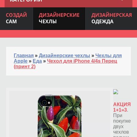
СОЗДАЙ
ДИЗАЙНЕРСКИЕ
ДИЗАЙНЕРСКАЯ
САМ
ЧЕХЛЫ
ОДЕЖДА
Главная
»
Дизайнерские чехлы
»
Чехлы для
Apple
»
Еда
»
Чехол для iPhone 4/4s Перец
(принт 2)
АКЦИЯ
1+1=3
.
При
покупке
двух
чехлов