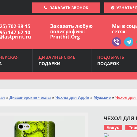
ЗАКАЗАТЬ ЗВОНОК
УЗНАТЬ Ч
Заказать любую
Мы в соц
925) 702-38-15
полиграфию:
сетях:
495) 147-62-10
@lastprint.ru
Printhit.Org
НЕРСКАЯ
ДИЗАЙНЕРСКИЕ
ПОДОБРАТЬ
А
ПОДАРКИ
ПОДАРОК
ная
»
Дизайнерские чехлы
»
Чехлы для Apple
»
Мужские
»
Чехол для 
ЧЕХОЛ ДЛЯ 
#вкус
#на