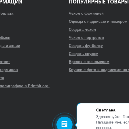
РМАЦИЯ
ПОПУЛЯРНЫЕ ТОВАРЫ
/оплата
Чехол с фамилией
Одежда с надписью и номером
Создать чехол
обмен
Чехол с портретом
ды и акции
Создать футболку
Создать кружку
 ответ
Брелок с госномером
 терминов
Кружки с фото и надписями на 
йта
полиграфию в Printhit.org!
Светлана
Здравствуйте! Гот
Напишите мне, есл
вопросы.