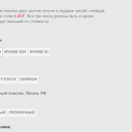
ри покупке двух чехлов получи в подарок третий, сообщив
ое слово
LAST
. Все три чехла должны быть в одном
идет меньший по стоимости.
а
6
IPHONE 5/5S
IPHONE 5C
FT-TOUCH
СИЛИКОН
ный пластик. Печать УФ.
ЛЫЙ
ПРОЗРАЧНЫЙ
овка: