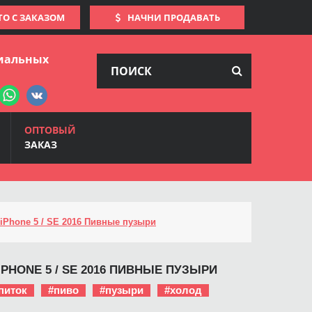
ТО С ЗАКАЗОМ
НАЧНИ ПРОДАВАТЬ
иальных
ОПТОВЫЙ
ЗАКАЗ
iPhone 5 / SE 2016 Пивные пузыри
IPHONE 5 / SE 2016 ПИВНЫЕ ПУЗЫРИ
питок
#пиво
#пузыри
#холод