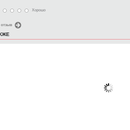
Хорошо
 отзыв
АКЖЕ
Чехол для iPhone 5 / SE
Чехол для iPhone 5 / SE
Чехол д
2016 Доктор Маус
2016 Серебро
2016 Ta
650 руб.
650 руб.
6
КУПИТЬ
КУПИТЬ