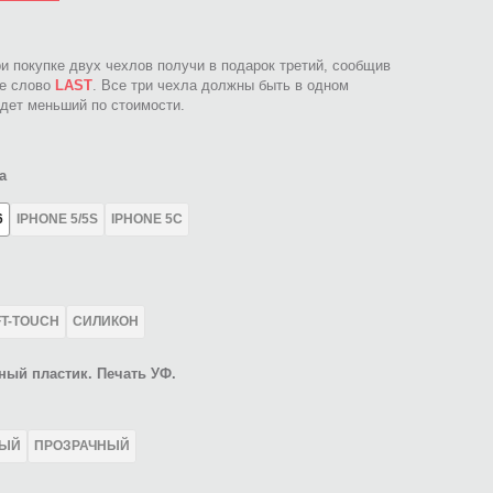
ри покупке двух чехлов получи в подарок третий, сообщив
ое слово
LAST
. Все три чехла должны быть в одном
идет меньший по стоимости.
а
6
IPHONE 5/5S
IPHONE 5C
FT-TOUCH
СИЛИКОН
ный пластик. Печать УФ.
ЛЫЙ
ПРОЗРАЧНЫЙ