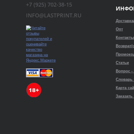
+7 (925) 702-38-15
ИНФО
INFO@LASTPRINT.RU
Доставка
Опт
Контакты
Возврат/
Промоко
Статьи
Вопрос -
Словарь
Карта са
Заказать 