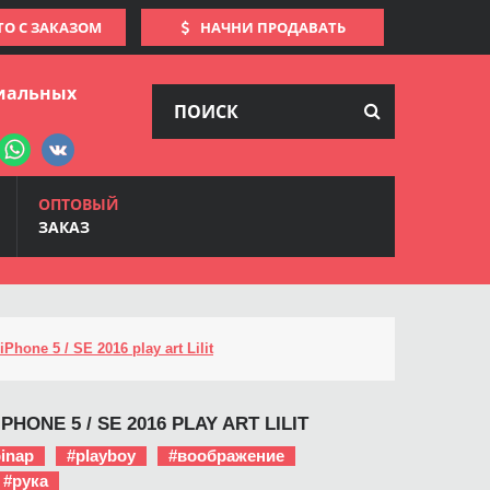
ТО С ЗАКАЗОМ
НАЧНИ ПРОДАВАТЬ
иальных
ОПТОВЫЙ
ЗАКАЗ
Phone 5 / SE 2016 play art Lilit
PHONE 5 / SE 2016 PLAY ART LILIT
inap
#playboy
#воображение
#рука