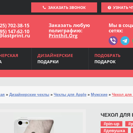
ЗАКАЗАТЬ ЗВОНОК
УЗНАТЬ Ч
Заказать любую
Мы в соц
925) 702-38-15
полиграфию:
сетях:
495) 147-62-10
@lastprint.ru
Printhit.Org
НЕРСКАЯ
ДИЗАЙНЕРСКИЕ
ПОДОБРАТЬ
А
ПОДАРКИ
ПОДАРОК
ная
»
Дизайнерские чехлы
»
Чехлы для Apple
»
Мужские
»
Чехол для i
ЧЕХОЛ ДЛЯ I
#pin-up
#p
#девушка