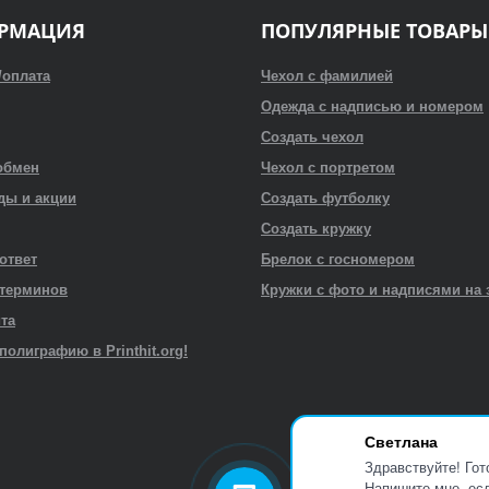
РМАЦИЯ
ПОПУЛЯРНЫЕ ТОВАРЫ
/оплата
Чехол с фамилией
Одежда с надписью и номером
Создать чехол
обмен
Чехол с портретом
ды и акции
Создать футболку
Создать кружку
 ответ
Брелок с госномером
 терминов
Кружки с фото и надписями на 
йта
полиграфию в Printhit.org!
Светлана
Здравствуйте! Гот
Напишите мне, есл