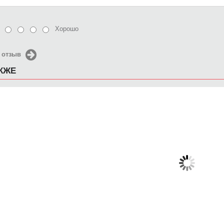
Хорошо
 отзыв
АКЖЕ
Чехол для iPhone 5 / SE
Чехол для iPhone 5 / SE
Чехол д
2016 узор под винтаж
2016 Batman злится
2016 
650 руб.
650 руб.
6