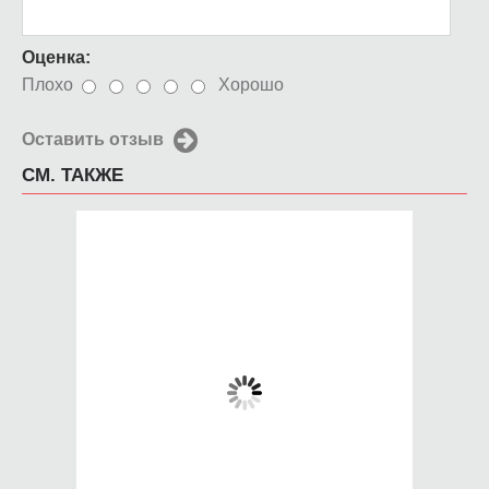
Оценка:
Плохо
Хорошо
Оставить отзыв
СМ. ТАКЖЕ
Чехол для iPhone 5 /
Чехол для iPhone 5 /
SE 2016 Восход
SE 2016 Asking
солнца Моне
Alexandria icon
650 руб.
650 руб.