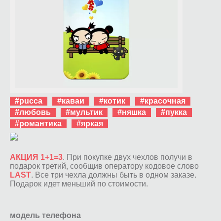
#pucca
#каваи
#котик
#красочная
#любовь
#мультик
#няшка
#пукка
#романтика
#яркая
АКЦИЯ 1+1=3
. При покупке двух чехлов получи в
подарок третий, сообщив оператору кодовое слово
LAST
. Все три чехла должны быть в одном заказе.
Подарок идет меньший по стоимости.
модель телефона