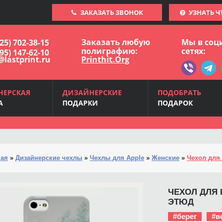
ЗАКАЗАТЬ ЗВОНОК
УЗНАТЬ Ч
Заказать любую
Мы в соц
925) 702-38-15
полиграфию:
сетях:
495) 147-62-10
@lastprint.ru
Printhit.Org
НЕРСКАЯ
ДИЗАЙНЕРСКИЕ
ПОДОБРАТЬ
А
ПОДАРКИ
ПОДАРОК
ная
»
Дизайнерские чехлы
»
Чехлы для Apple
»
Женские
»
Чехол для 
ЧЕХОЛ ДЛЯ 
ЭТЮД
#берег
#в