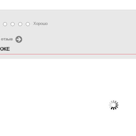
Хорошо
 отзыв
АКЖЕ
Чехол для iPhone 5 / SE
Чехол для iPhone 5 / SE
Чехол д
2016 Майкл Джордан 7
2016 kiss
2016
650 руб.
650 руб.
6