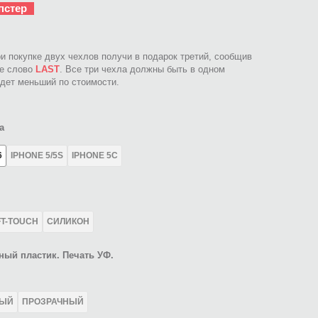
пстер
ри покупке двух чехлов получи в подарок третий, сообщив
ое слово
LAST
. Все три чехла должны быть в одном
идет меньший по стоимости.
а
6
IPHONE 5/5S
IPHONE 5C
FT-TOUCH
СИЛИКОН
ный пластик. Печать УФ.
ЛЫЙ
ПРОЗРАЧНЫЙ