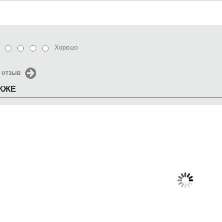
Хорошо
 отзыв
АКЖЕ
Чехол для iPhone 5 / SE
Чехол для iPhone 5 / SE
Чехол д
2016 Breaking Bad
2016 ухмылка черепа
2016 та