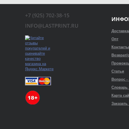
+7 (925) 702-38-15
ИНФО
INFO@LASTPRINT.RU
Доставка
Опт
Контакты
Возврат/
Промоко
Статьи
Вопрос -
Словарь
Карта са
Заказать 