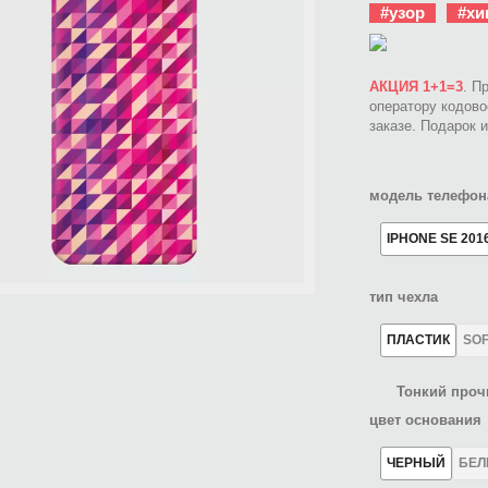
#узор
#хи
АКЦИЯ 1+1=3
. П
оператору кодов
заказе. Подарок 
модель телефон
IPHONE SE 201
тип чехла
ПЛАСТИК
SO
Тонкий проч
цвет основания
ЧЕРНЫЙ
БЕ