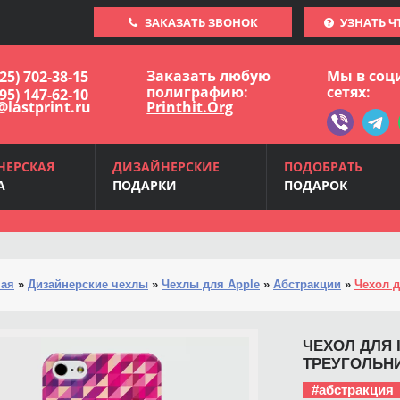
ЗАКАЗАТЬ ЗВОНОК
УЗНАТЬ Ч
Заказать любую
Мы в соц
925) 702-38-15
полиграфию:
сетях:
495) 147-62-10
@lastprint.ru
Printhit.Org
НЕРСКАЯ
ДИЗАЙНЕРСКИЕ
ПОДОБРАТЬ
А
ПОДАРКИ
ПОДАРОК
ная
»
Дизайнерские чехлы
»
Чехлы для Apple
»
Абстракции
»
Чехол д
ЧЕХОЛ ДЛЯ I
ТРЕУГОЛЬН
#абстракция