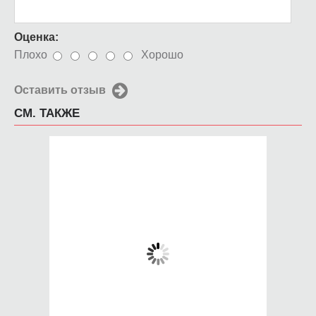
Оценка:
Плохо
Хорошо
Оставить отзыв
СМ. ТАКЖЕ
Чехол для iPhone 5 /
Чехол для iPhone 5 /
SE 2016 Sylvester
SE 2016 Аниме #Вид
Stallone
53
650 руб.
650 руб.