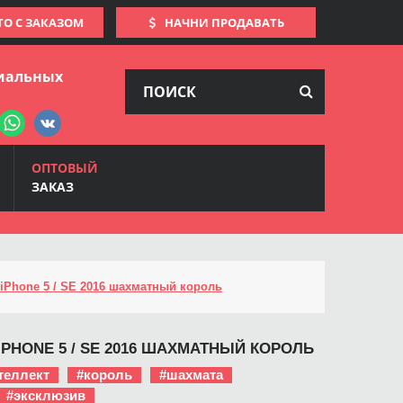
ТО С ЗАКАЗОМ
НАЧНИ ПРОДАВАТЬ
иальных
ОПТОВЫЙ
ЗАКАЗ
iPhone 5 / SE 2016 шахматный король
IPHONE 5 / SE 2016 ШАХМАТНЫЙ КОРОЛЬ
теллект
#король
#шахмата
#эксклюзив