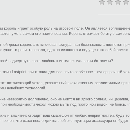
 король играет особую роль на игровом поле. Он является воплощение
ается уже в самом его наименовании. Король отражает богатую символи
ной доске король это ключевая фигура, чья безопасность является при
ступает в роли генерала, вдохновляющего и ведущего за собой армию.
особ подчеркнуть свою любовь к интеллектуальным баталиям?
газин Lastprint приготовил для вас нечто особенное – суперпрочный че
этот потрясающий чехол, украшенный эксклюзивным реалистичным прин
ием новейших технологий.
ие невероятно долговечно, оно не боится ни яркого солнца, ни царапин
при необходимости чехол можно мыть под проточной водой, не боясь, ч
жный защитник оградит ваш смартфон от любых неприятностей, будь то
 прочен, что даже после длительной эксплуатации аксессуара он будет 