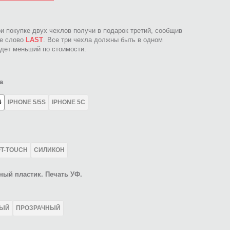
ри покупке двух чехлов получи в подарок третий, сообщив
ое слово
LAST
. Все три чехла должны быть в одном
идет меньший по стоимости.
а
6
IPHONE 5/5S
IPHONE 5C
FT-TOUCH
СИЛИКОН
ный пластик. Печать УФ.
ЛЫЙ
ПРОЗРАЧНЫЙ