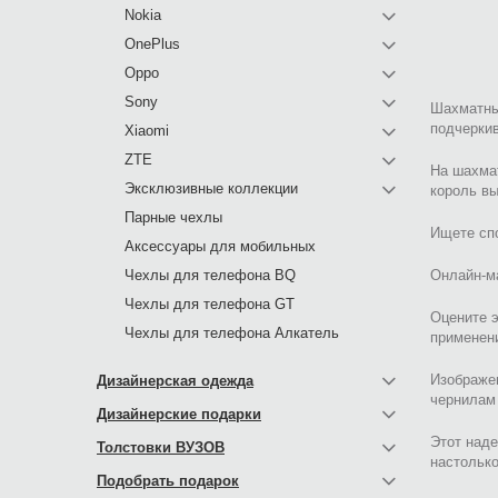
Nokia
OnePlus
Oppo
Sony
Шахматный
подчеркив
Xiaomi
ZTE
На шахмат
Эксклюзивные коллекции
король вы
Парные чехлы
Ищете сп
Аксессуары для мобильных
Чехлы для телефона BQ
Онлайн-ма
Чехлы для телефона GT
Оцените 
Чехлы для телефона Алкатель
применен
Изображен
Дизайнерская одежда
чернилам 
Дизайнерские подарки
Этот наде
Толстовки ВУЗОВ
настолько
Подобрать подарок