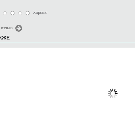
Хорошо
 отзыв
АКЖЕ
Чехол для iPhone 5 / SE
Чехол для iPhone 5 / SE
Чехол д
2016 Olaf
2016 Мотогонщик
650 руб.
650 руб.
6
КУПИТЬ
КУПИТЬ