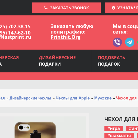
ЗАКАЗАТЬ ЗВОНОК
УЗНАТЬ Ч
Заказать любую
Мы в соц
925) 702-38-15
полиграфию:
сетях:
495) 147-62-10
@lastprint.ru
Printhit.Org
НЕРСКАЯ
ДИЗАЙНЕРСКИЕ
ПОДОБРАТЬ
А
ПОДАРКИ
ПОДАРОК
ная
»
Дизайнерские чехлы
»
Чехлы для Apple
»
Мужские
»
Чехол для 
ЧЕХОЛ ДЛЯ 
#игра
#ин
#шахматы