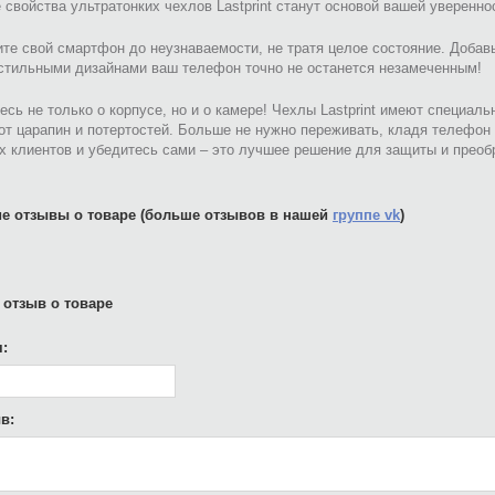
свойства ультратонких чехлов Lastprint станут основой вашей уверенн
те свой смартфон до неузнаваемости, не тратя целое состояние. Добав
 стильными дизайнами ваш телефон точно не останется незамеченным!
есь не только о корпусе, но и о камере! Чехлы Lastprint имеют специа
от царапин и потертостей. Больше не нужно переживать, кладя телефон 
х клиентов и убедитесь сами – это лучшее решение для защиты и прео
е отзывы о товаре (больше отзывов в нашей
группе vk
)
 отзыв о товаре
:
в: