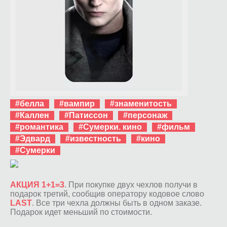
#белла
#вампир
#знаменитость
#Каллен
#Патиссон
#персонаж
#романтика
#Сумерки. кино
#фильм
#Эдвард
#известность
#кино
#Сумерки
АКЦИЯ 1+1=3
. При покупке двух чехлов получи в
подарок третий, сообщив оператору кодовое слово
LAST
. Все три чехла должны быть в одном заказе.
Подарок идет меньший по стоимости.