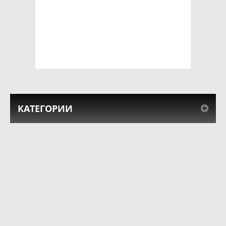
Чехол для iPhone 5 /
Чехол для iPhone 5 /
SE 2016 ubuntu
SE 2016 kiss
650 руб.
650 руб.
КУПИТЬ
КУПИТЬ
КАТЕГОРИИ