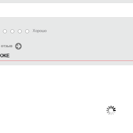
Хорошо
 отзыв
АКЖЕ
Чехол для iPhone 5 / SE
Чехол для iPhone 5 / SE
Чехол д
2016 shut up
2016 Осенняя грусть
2016 Пан