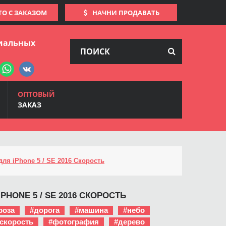
ТО С ЗАКАЗОМ
НАЧНИ ПРОДАВАТЬ
иальных
ОПТОВЫЙ
ЗАКАЗ
для iPhone 5 / SE 2016 Скорость
PHONE 5 / SE 2016 СКОРОСТЬ
роза
#дорога
#машина
#небо
скорость
#фотография
#дерево