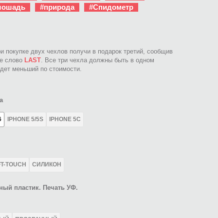
лошадь
#природа
#Спидометр
ри покупке двух чехлов получи в подарок третий, сообщив
ое слово
LAST
. Все три чехла должны быть в одном
идет меньший по стоимости.
а
6
IPHONE 5/5S
IPHONE 5C
FT-TOUCH
СИЛИКОН
ный пластик. Печать УФ.