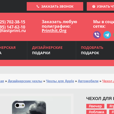
ЗАКАЗАТЬ ЗВОНОК
УЗНАТЬ Ч
Заказать любую
Мы в соц
925) 702-38-15
полиграфию:
сетях:
495) 147-62-10
@lastprint.ru
Printhit.Org
НЕРСКАЯ
ДИЗАЙНЕРСКИЕ
ПОДОБРАТЬ
А
ПОДАРКИ
ПОДАРОК
ная
»
Дизайнерские чехлы
»
Чехлы для Apple
»
Автомобили
»
Чехол 
ЧЕХОЛ ДЛЯ I
#вечер
#г
#облака
#