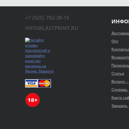
+7 (925) 702-38-15
ИНФО
INFO@LASTPRINT.RU
Доставка
Опт
Контакты
Возврат/
Промоко
Статьи
Вопрос -
Словарь
Карта са
Заказать 