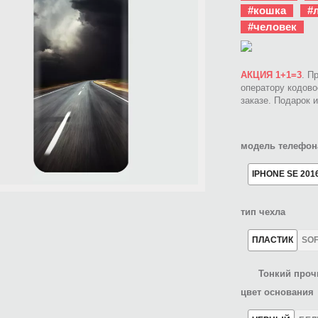
#кошка
#
#человек
АКЦИЯ 1+1=3
. П
оператору кодов
заказе. Подарок 
модель телефон
IPHONE SE 201
тип чехла
ПЛАСТИК
SO
Тонкий проч
цвет основания