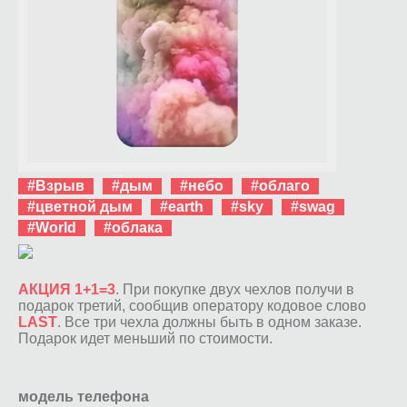
#Взрыв
#дым
#небо
#облаго
#цветной дым
#earth
#sky
#swag
#World
#облака
АКЦИЯ 1+1=3
. При покупке двух чехлов получи в
подарок третий, сообщив оператору кодовое слово
LAST
. Все три чехла должны быть в одном заказе.
Подарок идет меньший по стоимости.
модель телефона