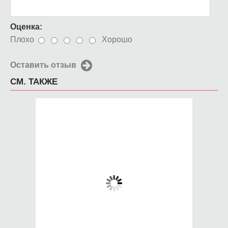
Оценка:
Плохо
Хорошо
Оставить отзыв
СМ. ТАКЖЕ
Чехол для iPhone
Чехол для iPhone
4/4s Стрелец
4/4s Aloha Hawaii (3)
650 руб.
650 руб.