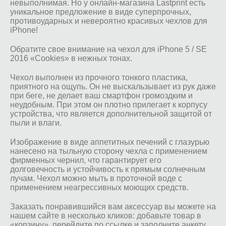
невыполнимая. Но у онлайн-магазина Lastprint есть
уникальное предложение в виде суперпрочных,
противоударных и невероятно красивых чехлов для
iPhone!
Обратите свое внимание на чехол для iPhone 5 / SE
2016 «Сookies» в нежных тонах.
Чехол выполнен из прочного тонкого пластика,
приятного на ощупь. Он не выскальзывает из рук даже
при беге, не делает ваш смартфон громоздким и
неудобным. При этом он плотно прилегает к корпусу
устройства, что является дополнительной защитой от
пыли и влаги.
Изображение в виде аппетитных печений с глазурью
нанесено на тыльную сторону чехла с применением
фирменных чернил, что гарантирует его
долговечность и устойчивость к прямым солнечным
лучам. Чехол можно мыть в проточной воде с
применением неагрессивных моющих средств.
Заказать понравившийся вам аксессуар вы можете на
нашем сайте в несколько кликов: добавьте товар в
«корзину», перейдите по ссылке и заполните анкету.