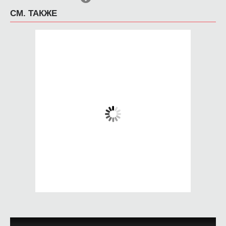
СМ. ТАКЖЕ
Чехол для iPhone 5 /
Чехол для iPhone 5 /
SE 2016 жирафики
SE 2016 Lord Of The
рафики
Rings Balrog
650 руб.
650 руб.
КУПИТЬ
КУПИТЬ