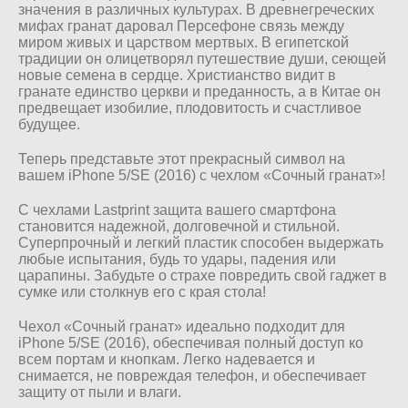
значения в различных культурах. В древнегреческих
мифах гранат даровал Персефоне связь между
миром живых и царством мертвых. В египетской
традиции он олицетворял путешествие души, сеющей
новые семена в сердце. Христианство видит в
гранате единство церкви и преданность, а в Китае он
предвещает изобилие, плодовитость и счастливое
будущее.
Теперь представьте этот прекрасный символ на
вашем iPhone 5/SE (2016) с чехлом «Сочный гранат»!
С чехлами Lastprint защита вашего смартфона
становится надежной, долговечной и стильной.
Суперпрочный и легкий пластик способен выдержать
любые испытания, будь то удары, падения или
царапины. Забудьте о страхе повредить свой гаджет в
сумке или столкнув его с края стола!
Чехол «Сочный гранат» идеально подходит для
iPhone 5/SE (2016), обеспечивая полный доступ ко
всем портам и кнопкам. Легко надевается и
снимается, не повреждая телефон, и обеспечивает
защиту от пыли и влаги.