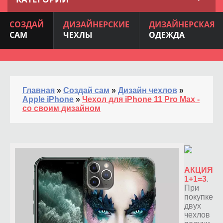
СОЗДАЙ
ДИЗАЙНЕРСКИЕ
ДИЗАЙНЕРСКАЯ
САМ
ЧЕХЛЫ
ОДЕЖДА
Главная
»
Создай сам
»
Дизайн чехлов
»
Apple iPhone
»
Чехол для iPhone 11 Pro Max -
со своим дизайном
АКЦИЯ
1+1=3
.
При
покупке
двух
чехлов