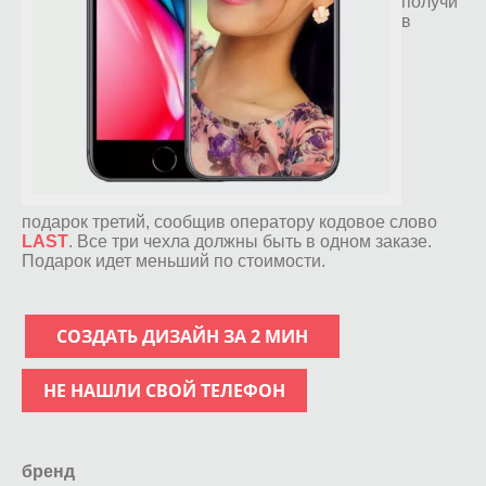
получи
в
подарок третий, сообщив оператору кодовое слово
LAST
. Все три чехла должны быть в одном заказе.
Подарок идет меньший по стоимости.
СОЗДАТЬ ДИЗАЙН ЗА 2 МИН
НЕ НАШЛИ СВОЙ ТЕЛЕФОН
бренд