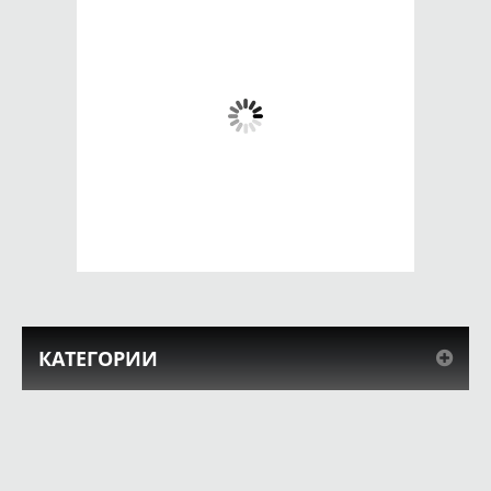
Чехол для iPhone
Чехол для iPhone
5/5s - со своим
4/4s - со своим
дизайном
дизайном
690 руб.
690 руб.
КУПИТЬ
КУПИТЬ
КАТЕГОРИИ