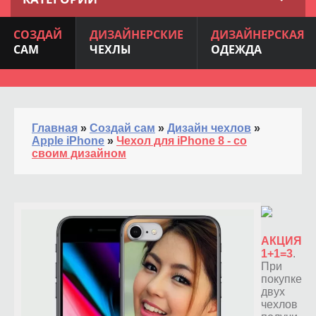
СОЗДАЙ
ДИЗАЙНЕРСКИЕ
ДИЗАЙНЕРСКАЯ
САМ
ЧЕХЛЫ
ОДЕЖДА
Главная
»
Создай сам
»
Дизайн чехлов
»
Apple iPhone
»
Чехол для iPhone 8 - со
своим дизайном
АКЦИЯ
1+1=3
.
При
покупке
двух
чехлов