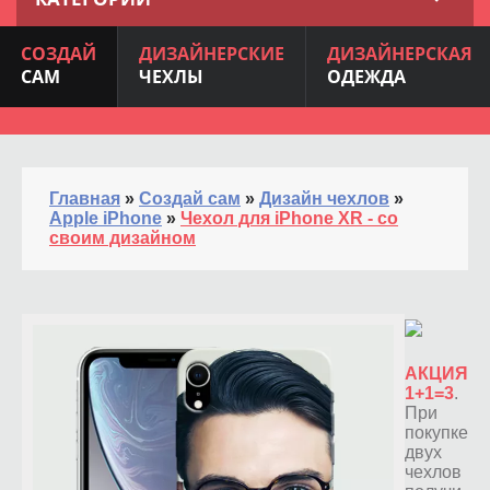
СОЗДАЙ
ДИЗАЙНЕРСКИЕ
ДИЗАЙНЕРСКАЯ
САМ
ЧЕХЛЫ
ОДЕЖДА
Главная
»
Создай сам
»
Дизайн чехлов
»
Apple iPhone
»
Чехол для iPhone XR - со
своим дизайном
АКЦИЯ
1+1=3
.
При
покупке
двух
чехлов