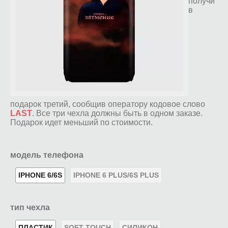
получи
в
подарок третий, сообщив оператору кодовое слово
LAST
. Все три чехла должны быть в одном заказе.
Подарок идет меньший по стоимости.
модель телефона
IPHONE 6/6S
IPHONE 6 PLUS/6S PLUS
тип чехла
ПЛАСТИК
SOFT-TOUCH
СИЛИКОН