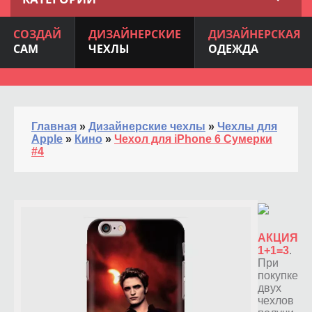
СОЗДАЙ
ДИЗАЙНЕРСКИЕ
ДИЗАЙНЕРСКАЯ
САМ
ЧЕХЛЫ
ОДЕЖДА
Главная
»
Дизайнерские чехлы
»
Чехлы для
Apple
»
Кино
»
Чехол для iPhone 6 Сумерки
#4
АКЦИЯ
1+1=3
.
При
покупке
двух
чехлов