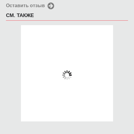
Оставить отзыв
СМ. ТАКЖЕ
Чехол для iPhone
Чехол для iPhone
4/4s желтые цветы
4/4s Сказочно
пенящиеся волны
650 руб.
650 руб.
КУПИТЬ
КУПИТЬ