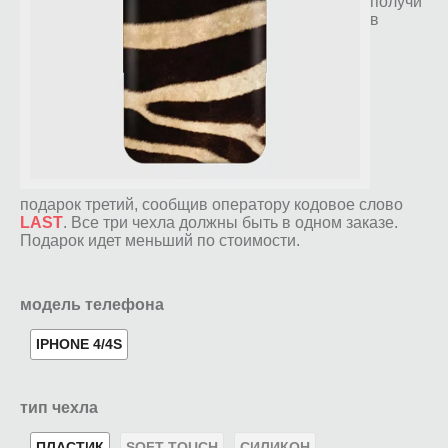
получи
в
подарок третий, сообщив оператору кодовое слово
LAST
. Все три чехла должны быть в одном заказе.
Подарок идет меньший по стоимости.
модель телефона
IPHONE 4/4S
тип чехла
ПЛАСТИК
SOFT-TOUCH
СИЛИКОН