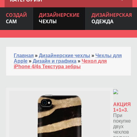
СОЗДАЙ
ДИЗАЙНЕРСКИЕ
ДИЗАЙНЕРСКАЯ
САМ
ЧЕХЛЫ
ОДЕЖДА
Главная
»
Дизайнерские чехлы
»
Чехлы для
Apple
»
Дизайн и графика
»
Чехол для
iPhone 4/4s Текстура зебры
АКЦИЯ
1+1=3
.
При
покупке
двух
чехлов