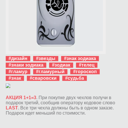
#дизайн
#звезды
#знак зодиака
#знаки зодиака
#зодиак
#телец
#гламур
#гламурный
#гороскоп
#знак
#сваровски
#судьба
АКЦИЯ 1+1=3
. При покупке двух чехлов получи в
подарок третий, сообщив оператору кодовое слово
LAST
. Все три чехла должны быть в одном заказе.
Подарок идет меньший по стоимости.