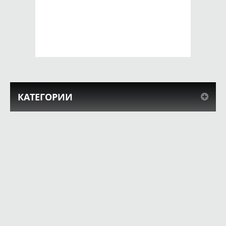
SE 2016 Воин
SE 2016 Генерал
Гривус
650 руб.
650 руб.
КУПИТЬ
КУПИТЬ
КАТЕГОРИИ