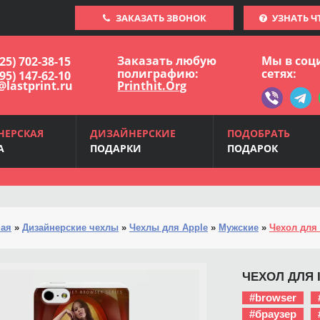
ЗАКАЗАТЬ ЗВОНОК
УЗНАТЬ Ч
Заказать любую
Мы в соц
925) 702-38-15
полиграфию:
сетях:
495) 147-62-10
@lastprint.ru
Printhit.Org
НЕРСКАЯ
ДИЗАЙНЕРСКИЕ
ПОДОБРАТЬ
А
ПОДАРКИ
ПОДАРОК
ная
»
Дизайнерские чехлы
»
Чехлы для Apple
»
Мужские
»
Чехол для 
ЧЕХОЛ ДЛЯ I
#browser
#браузер