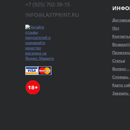
+7 (925) 702-38-15
ИНФО
INFO@LASTPRINT.RU
Доставка
Опт
Контакты
Возврат/
Промоко
Статьи
Вопрос -
Словарь
Карта са
Заказать 