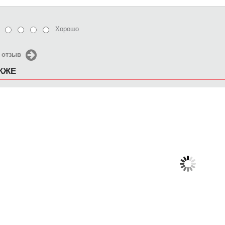
Хорошо
 отзыв
АКЖЕ
Чехол для iPhone 5 / SE
Чехол для iPhone 5 / SE
Чехол д
2016 росток
2016 Осенняя грусть
2016 Дв
650 руб.
650 руб.
6