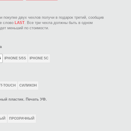
ри покупке двух чехлов получи в подарок третий, сообщив
ое слово
LAST
. Все три чехла должны быть в одном
идет меньший по стоимости.
а
6
IPHONE 5/5S
IPHONE 5C
FT-TOUCH
СИЛИКОН
ный пластик. Печать УФ.
ЛЫЙ
ПРОЗРАЧНЫЙ