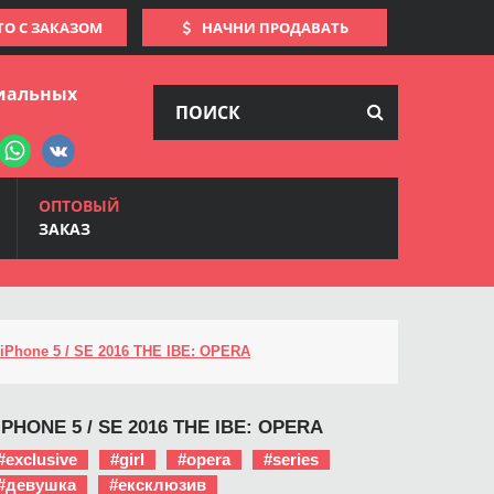
ТО С ЗАКАЗОМ
НАЧНИ ПРОДАВАТЬ
иальных
ОПТОВЫЙ
ЗАКАЗ
iPhone 5 / SE 2016 THE IBE: OPERA
PHONE 5 / SE 2016 THE IBE: OPERA
#exclusive
#girl
#opera
#series
#девушка
#ексклюзив