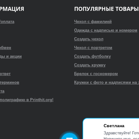
РМАЦИЯ
ПОПУЛЯРНЫЕ ТОВАРЫ
/оплата
Чехол с фамилией
Одежда с надписью и номером
Создать чехол
обмен
Чехол с портретом
ды и акции
Создать футболку
Создать кружку
 ответ
Брелок с госномером
 терминов
Кружки с фото и надписями на 
йта
полиграфию в Printhit.org!
Светлана
Здравствуйте! Гот
Напишите мне, есл