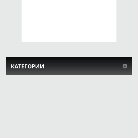
Чехол для iPhone
Чехол для iPhone
4/4s Бразилия
4/4s drink
краски
650 руб.
650 руб.
КУПИТЬ
КУПИТЬ
КАТЕГОРИИ