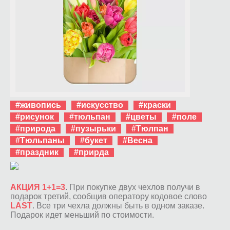
#живопись
#искусство
#краски
#рисунок
#тюльпан
#цветы
#поле
#природа
#пузырьки
#Тюлпан
#Тюльпаны
#букет
#Весна
#праздник
#прирда
АКЦИЯ 1+1=3
. При покупке двух чехлов получи в
подарок третий, сообщив оператору кодовое слово
LAST
. Все три чехла должны быть в одном заказе.
Подарок идет меньший по стоимости.