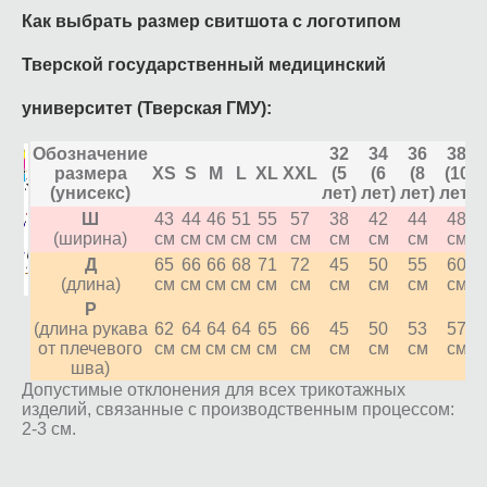
Как выбрать размер свитшота с логотипом
Тверской государственный медицинский
университет (Тверская ГМУ):
Обозначение
32
34
36
38
размера
XS
S
M
L
XL
XXL
(5
(6
(8
(10
(унисекс)
лет)
лет)
лет)
лет)
л
Ш
43
44
46
51
55
57
38
42
44
48
(ширина)
см
см
см
см
см
см
см
см
см
см
Д
65
66
66
68
71
72
45
50
55
60
(длина)
см
см
см
см
см
см
см
см
см
см
Р
(длина рукава
62
64
64
64
65
66
45
50
53
57
от плечевого
см
см
см
см
см
см
см
см
см
см
шва)
Допустимые отклонения для всех трикотажных
изделий, связанные с производственным процессом:
2-3 см.