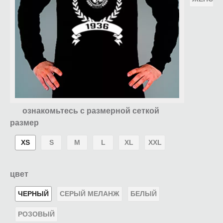
ознакомьтесь с размерной сеткой
размер
XS
S
M
L
XL
XXL
цвет
ЧЕРНЫЙ
СЕРЫЙ МЕЛАНЖ
БЕЛЫЙ
РОЗОВЫЙ